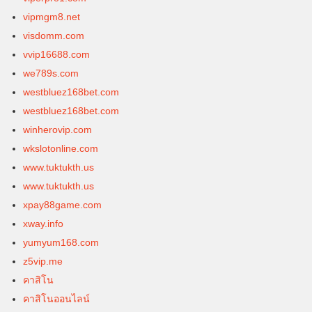
vipmgm8.net
visdomm.com
vvip16688.com
we789s.com
westbluez168bet.com
westbluez168bet.com
winherovip.com
wkslotonline.com
www.tuktukth.us
www.tuktukth.us
xpay88game.com
xway.info
yumyum168.com
z5vip.me
คาสิโน
คาสิโนออนไลน์