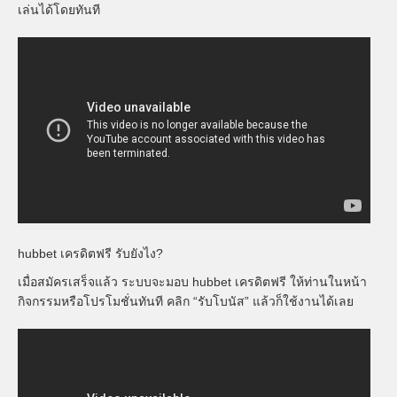
เล่นได้โดยทันที
hubbet เครดิตฟรี รับยังไง?
เมื่อสมัครเสร็จแล้ว ระบบจะมอบ hubbet เครดิตฟรี ให้ท่านในหน้า
กิจกรรมหรือโปรโมชั่นทันที คลิก “รับโบนัส” แล้วก็ใช้งานได้เลย