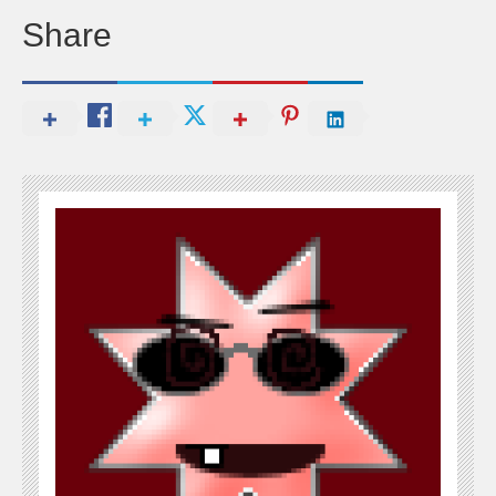
Share