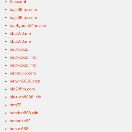
Baccarat
baj88thbz.com
baj88thbz.com
bar4game24hr.com
bbp168.me
bbp168.me
betflixtikto
betflixtikto.info
betflixtikto.info
betm4vip.com
betwin6666.com
bio285th.com
bluewin8888.info
bng55
bombet888.win
bonanza99
bonus888