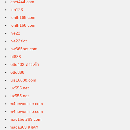
lcbet444.com
lion123
lionth168.com
lionth168.com
live22
live22slot
lnw365bet.com
lot888
lotto432 ทางเข้า
lotto888
luis16888.com
lux555.net
lux555.net
m4newonline.com
m4newonline.com
mac1bet789.com
macau69 สมัคร