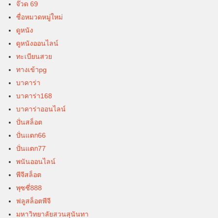
จ๊วด 69
ชื่อหมวดหมู่ใหม่
ดูหนัง
ดูหนังออนไลน์
ทะเบียนสวย
ทางเข้าpg
บาคาร่า
บาคาร่า168
บาคาร่าออนไลน์
ปั่นสล็อต
ปั่นแตก66
ปั่นแตก77
พนันออนไลน์
พีจีสล็อต
พุซซี่888
ฟลูสล็อตพีจี
มหาวิทยาลัยสวนสุนันทา