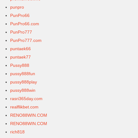
punpro
PunPro66
PunPro66.com
PunPro777
PunPro777.com
puntaek66
puntaek77
Pussy888
pussy888fun
pussy888play
pussy888win
rasri365day.com
realflikbet.com
RENO88WIN.COM
RENO88WIN.COM
rich818