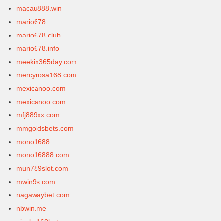
macau888.win
mario678
mario678.club
mario678.info
meekin365day.com
mercyrosa168.com
mexicanoo.com
mexicanoo.com
mfj889xx.com
mmgoldsbets.com
mono1688
mono16888.com
mun789slot.com
mwin9s.com
nagawaybet.com
nbwin.me