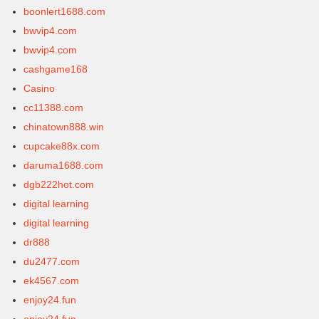
boonlert1688.com
bwvip4.com
bwvip4.com
cashgame168
Casino
cc11388.com
chinatown888.win
cupcake88x.com
daruma1688.com
dgb222hot.com
digital learning
digital learning
dr888
du2477.com
ek4567.com
enjoy24.fun
enjoy24.fun