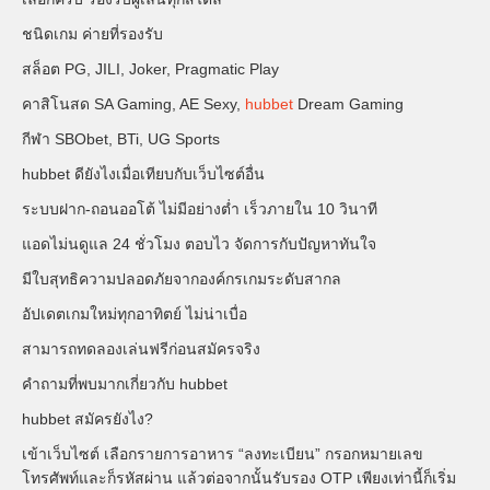
ชนิดเกม ค่ายที่รองรับ
สล็อต PG, JILI, Joker, Pragmatic Play
คาสิโนสด SA Gaming, AE Sexy,
hubbet
Dream Gaming
กีฬา SBObet, BTi, UG Sports
hubbet ดียังไงเมื่อเทียบกับเว็บไซต์อื่น
ระบบฝาก-ถอนออโต้ ไม่มีอย่างต่ำ เร็วภายใน 10 วินาที
แอดไม่นดูแล 24 ชั่วโมง ตอบไว จัดการกับปัญหาทันใจ
มีใบสุทธิความปลอดภัยจากองค์กรเกมระดับสากล
อัปเดตเกมใหม่ทุกอาทิตย์ ไม่น่าเบื่อ
สามารถทดลองเล่นฟรีก่อนสมัครจริง
คำถามที่พบมากเกี่ยวกับ hubbet
hubbet สมัครยังไง?
เข้าเว็บไซต์ เลือกรายการอาหาร “ลงทะเบียน” กรอกหมายเลข
โทรศัพท์และก็รหัสผ่าน แล้วต่อจากนั้นรับรอง OTP เพียงเท่านี้ก็เริ่ม