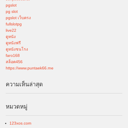
pgslot
pg slot
pgslot เว็บตรง
fullslotpg
live22
ดูหนัง
ดูหนังฟรี
ดูหนังชนโรง
faro168
สล็อต456
https://www.puntaek66.me
ความเห็นล่าสุด
หมวดหมู่
123xos.com