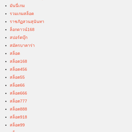
มันนี่เกม
รวมเกมสล็อต
ราชภัฏสวนสุนันทา
ล็อกดาวน์168
สปอร์ตบุ๊ก
สมัครบาคาร่า
สล็อต
สล็อต168
สล็อต456
สล็อต55
สล็อต66
สล็อต666
สล็อต777
สล็อต888
สล็อต918
สล็อต99