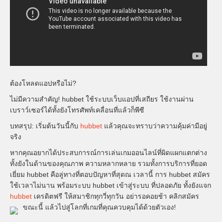
ต้องโหลดแอปหรือไม่?
ไม่มีความสำคัญ! hubbet ใช้ระบบเว็บแอปที่เสถียร ใช้งานผ่าน
เบราว์เซอร์ได้ทั้งยังโทรศัพท์เคลื่อนที่แล้วก็พีซี
บทสรุป: เริ่มต้นวันนี้กับ
hubbet
แล้วคุณจะทราบว่าความคุ้มค่ามีอยู่
จริง
หากคุณอยากได้ประสบการณ์การเล่นเกมออนไลน์ที่ผิดแผกแตกต่าง
ทั้งยังในด้านของคุณภาพ ความหลากหลาย รวมทั้งการบริการที่ยอด
เยี่ยม hubbet คือลู่ทางที่ตอบปัญหาที่สุดณ เวลานี้ การ hubbet สมัคร
ใช้เวลาไม่นาน พร้อมระบบ hubbet เข้าสู่ระบบ ที่ปลอดภัย ทั้งยังแจก
hubbet
เครดิตฟรี ให้สมาชิกทุกวี่ทุกวัน อย่ารอคอยช้า คลิกสมัคร
ขณะนี้ แล้วไปสู่โลกที่เกมที่คุณควบคุมได้ด้วยตัวเอง!