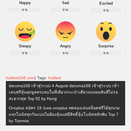
Happy
Sad
Excited
0
%
0
%
0
%
Sleepy
Angry
Surprise
0
%
0
%
0
%
hubbet168.com
| Tags:
hubbet
แนะแนว
daruma168 เข้าสู่ระบบ 4 August daruma168 เข้าสู่ระบบ เข้า
เล่นฟรีลุ้นทุกยูสครบจบในที่เดียวกระเป๋าเดียวจบถอนทันทีไม่รอ
เรื่อง
สะดวกสุด Top 92 by Hung
Onoplus สมัคร 19 June onoplus ทดลองเล่นสล็อตฟรีได้ทุกเกม
แจกโบนัสทุกวันแบบไม่ต้องลุ้นแต่มีสิทธิ์ลุ้นโบนัสหลักพัน Top 7
by Tommie