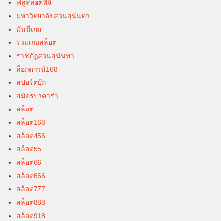
ฟลูสล็อตพีจี
มหาวิทยาลัยสวนสุนันทา
มันนี่เกม
รวมเกมสล็อต
ราชภัฏสวนสุนันทา
ล็อกดาวน์168
สปอร์ตบุ๊ก
สมัครบาคาร่า
สล็อต
สล็อต168
สล็อต456
สล็อต55
สล็อต66
สล็อต666
สล็อต777
สล็อต888
สล็อต918