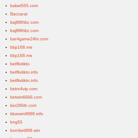
babet555.com
Baccarat
baj88thbz.com
baj88thbz.com
bar4game24hr.com
bbp168.me
bbp168.me
betflixtikto
betflixtikto.info
betflixtikto.info
betm4vip.com
betwin6666.com
bio285th.com
bluewin8888.info
bng55
bombet888.win