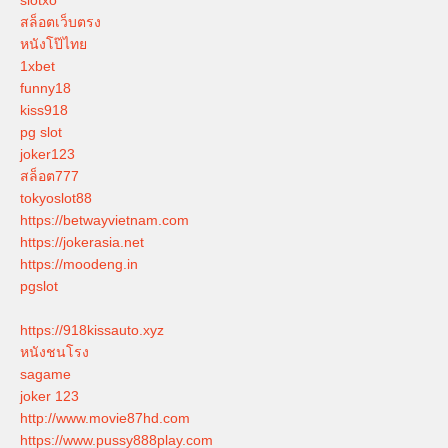
slotxo
สล็อตเว็บตรง
หนังโป๊ไทย
1xbet
funny18
kiss918
pg slot
joker123
สล็อต777
tokyoslot88
https://betwayvietnam.com
https://jokerasia.net
https://moodeng.in
pgslot
https://918kissauto.xyz
หนังชนโรง
sagame
joker 123
http://www.movie87hd.com
https://www.pussy888play.com