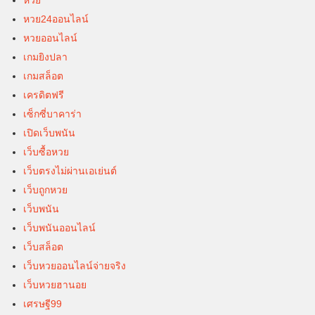
หวย
หวย24ออนไลน์
หวยออนไลน์
เกมยิงปลา
เกมสล็อต
เครดิตฟรี
เซ็กซี่บาคาร่า
เปิดเว็บพนัน
เว็บซื้อหวย
เว็บตรงไม่ผ่านเอเย่นต์
เว็บถูกหวย
เว็บพนัน
เว็บพนันออนไลน์
เว็บสล็อต
เว็บหวยออนไลน์จ่ายจริง
เว็บหวยฮานอย
เศรษฐี99