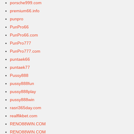
porsche999.com
premium66.info
punpro
PunPro66
PunPro66.com
PunPro777
PunPro777.com
puntaek66
puntaek77
Pussy888
pussy888fun
pussy888play
pussy888win
rasri365day.com
realflikbet.com
RENO88WIN.COM
RENO88WIN.COM