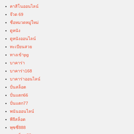
คาสิโนออนไลน์
จ๊วด 69
ชื่อหมวดหมู่ใหม่
ดูหนัง
ดูหนังออนไลน์
ทะเบียนสวย
ทางเข้าpg
บาคาร่า
บาคาร่า168
บาคาร่าออนไลน์
ปั่นสล็อต
ปั่นแตก66
ปั่นแตก77
พนันออนไลน์
พีจีสล็อต
พุซซี่888