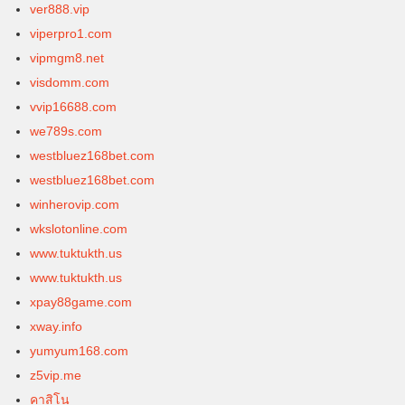
ver888.vip
viperpro1.com
vipmgm8.net
visdomm.com
vvip16688.com
we789s.com
westbluez168bet.com
westbluez168bet.com
winherovip.com
wkslotonline.com
www.tuktukth.us
www.tuktukth.us
xpay88game.com
xway.info
yumyum168.com
z5vip.me
คาสิโน