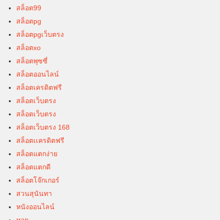
สล็อต99
สล็อตpg
สล็อตpgเว็บตรง
สล็อตxo
สล็อตพุซซี่
สล็อตออนไลน์
สล็อตเครดิตฟรี
สล็อตเว็บตรง
สล็อตเว็บตรง
สล็อตเว็บตรง 168
สล็อตเเครดิตฟรี
สล็อตแตกง่าย
สล็อตแตกดี
สล็อตโจ๊กเกอร์
สวนสุนันทา
หนังออนไลน์