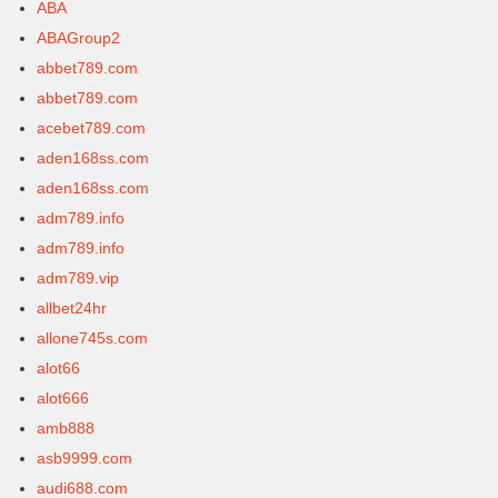
ABA
ABAGroup2
abbet789.com
abbet789.com
acebet789.com
aden168ss.com
aden168ss.com
adm789.info
adm789.info
adm789.vip
allbet24hr
allone745s.com
alot66
alot666
amb888
asb9999.com
audi688.com