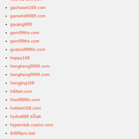
gachawin168.com
gamehit8888.com
gaojing888
gem99ths.com
gem99ths.com
goatza888fin.com
happy168
hengheng9899.com
hengheng9899.com
hengjing168
hi6bet.com
hiso8888s.com
hubbet168.com
hydra888 สล็อต
hyperclub-casino.com
ib888pro.bet