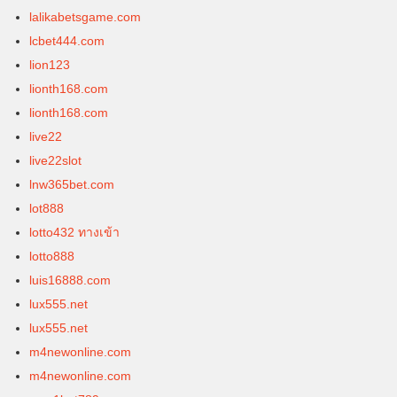
lalikabetsgame.com
lcbet444.com
lion123
lionth168.com
lionth168.com
live22
live22slot
lnw365bet.com
lot888
lotto432 ทางเข้า
lotto888
luis16888.com
lux555.net
lux555.net
m4newonline.com
m4newonline.com