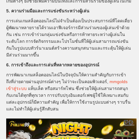
เกมต่างๆ ยังช่วยเพิ่มความบันเทิงและการมีส่วนร่วมของผู้เล่นในเกม
5. ความร่วมมือและการแข่งขันระหว่างผู้เล่น
การเล่นเกมสล็อตออนไลน์ไม่จำเป็นต้องเป็นประสบการณ์ที่โดดเดี่ยว
ผู้พัฒนาหลายรายได้รวมเอาฟีเจอร์การมีส่วนร่วมของผู้เล่นเข้าด้วย
กัน เช่น การเข้าร่วมกลุ่มแข่งขันหรือการท้าทายระหว่างผู้เล่นใน
ระดับโลก การจัดกิจกรรมและโปรโมชั่นที่ให้ผู้เล่นสามารถแข่งขัน
กันในรูปแบบทัวร์นาเมนต์สร้างความสนุกสนานและกระตุ้นให้ผู้เล่น
มีส่วนร่วมมากขึ้น
6. การเข้าถึงและการเล่นที่หลากหลายของอุปกรณ์
การพัฒนาเกมสล็อตออนไลน์ในปัจจุบันให้ความสำคัญกับการเข้า
ถึงที่ง่ายดายผ่านอุปกรณ์ต่างๆ ไม่ว่าจะเป็นคอมพิวเตอร์,
mmgolds
เข้าสู่ระบบ
แท็บเล็ต หรือสมาร์ทโฟน ซึ่งช่วยให้ผู้เล่นสามารถสนุก
กับเกมได้ทุกที่ทุกเวลา การปรับปรุงอินเตอร์เฟซผู้ใช้ให้เหมาะสมกับ
แต่ละอุปกรณ์ก็มีความสำคัญ เพื่อให้การใช้งานรูปแบบต่างๆ ราบรื่น
และไม่ทำให้ผู้เล่นรู้สึกสับสน