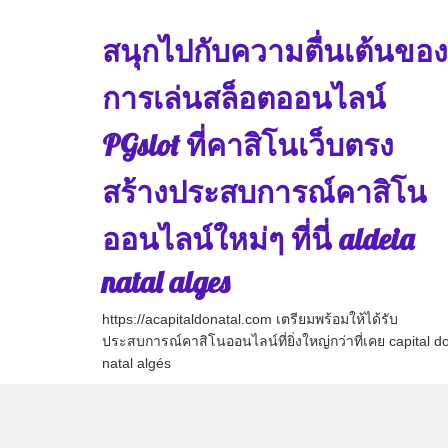
Skip
to
สนุกไปกับความตื่นเต้นของ
content
การเล่นสล็อตออนไลน์
PGslot ที่คาสิโนเว็บตรง
สร้างประสบการณ์คาสิโน
ออนไลน์ใหม่ๆ ที่นี่ aldeia
natal alges
https://acapitaldonatal.com เตรียมพร้อมให้ได้รับ
ประสบการณ์คาสิโนออนไลน์ที่ยิ่งใหญ่กว่าที่เคย capital d
natal algés