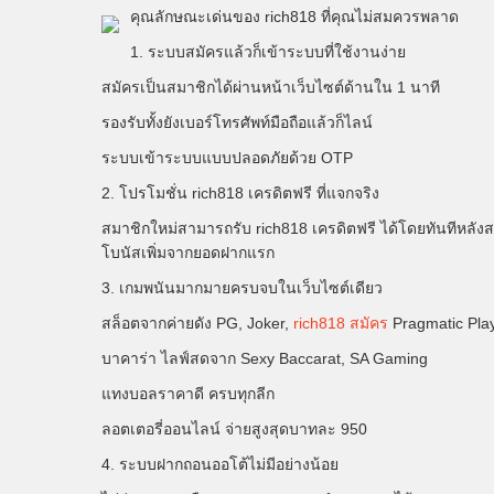
คุณลักษณะเด่นของ rich818 ที่คุณไม่สมควรพลาด
1. ระบบสมัครแล้วก็เข้าระบบที่ใช้งานง่าย
สมัครเป็นสมาชิกได้ผ่านหน้าเว็บไซต์ด้านใน 1 นาที
รองรับทั้งยังเบอร์โทรศัพท์มือถือแล้วก็ไลน์
ระบบเข้าระบบแบบปลอดภัยด้วย OTP
2. โปรโมชั่น rich818 เครดิตฟรี ที่แจกจริง
สมาชิกใหม่สามารถรับ rich818 เครดิตฟรี ได้โดยทันทีหลังสม
โบนัสเพิ่มจากยอดฝากแรก
3. เกมพนันมากมายครบจบในเว็บไซต์เดียว
สล็อตจากค่ายดัง PG, Joker,
rich818 สมัคร
Pragmatic Pla
บาคาร่า ไลฟ์สดจาก Sexy Baccarat, SA Gaming
แทงบอลราคาดี ครบทุกลีก
ลอตเตอรี่ออนไลน์ จ่ายสูงสุดบาทละ 950
4. ระบบฝากถอนออโต้ไม่มีอย่างน้อย