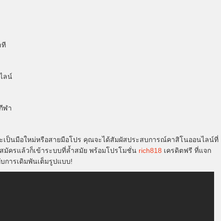
ที
ไลน์
กีฬา
่าจะเป็นมือใหม่หรือสายมือโปร คุณจะได้สัมผัสประสบการณ์คาสิโนออนไลน์ที่
มัครแล้วก็เข้าระบบที่ล้ำสมัย พร้อมโปรโมชั่น
rich818
เครดิตฟรี ที่แจก
ปกับการเดิมพันเต็มรูปแบบ!