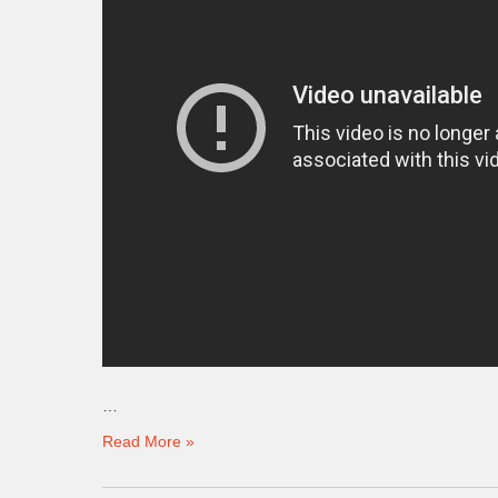
…
Read More »