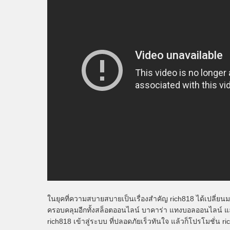
ในยุคที่ความสบายสบายเป็นเรื่องสำคัญ rich818 ได้เปลี่ยนมา
ครอบคลุมอีกทั้งสล็อตออนไลน์ บาคาร่า แทงบอลออนไลน์ แ
rich818 เข้าสู่ระบบ ที่ปลอดภัยเร็วทันใจ แล้วก็โปรโมชั่น 