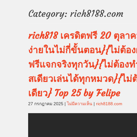
Category: rich8188.com
rich818 เครดิตฟรี 20 ตุลาค
ง่ายในไม่กี่ขั้นตอน}{ไม่ต้อ
ฟรีแจกจริงทุกวัน}{ไม่ต้องท
สเดียวเล่นได้ทุกหมวด}{ไม่
เดียว} Top 25 by Felipe
27 กรกฎาคม 2025
|
ไม่มีความเห็น
|
rich8188.com