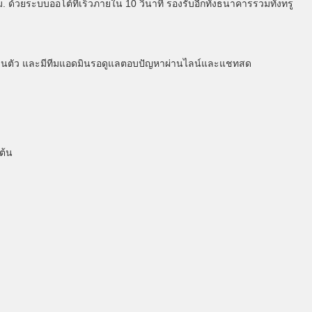
้วยระบบออโต้ที่เร็วภายใน 10 วินาที รองรับอีกทั้งธนาคารรวมทั้งทรู
ลส่วนตัว และมีทีมแอดมินรอดูแลตอบปัญหาผ่านไลน์และแชทสด
งต้น