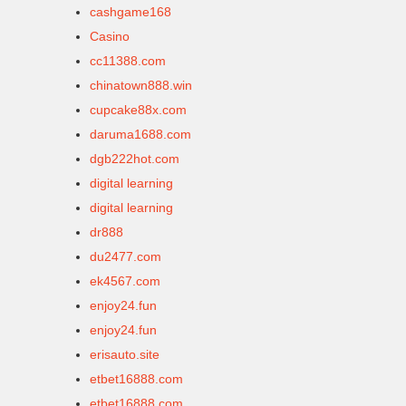
cashgame168
Casino
cc11388.com
chinatown888.win
cupcake88x.com
daruma1688.com
dgb222hot.com
digital learning
digital learning
dr888
du2477.com
ek4567.com
enjoy24.fun
enjoy24.fun
erisauto.site
etbet16888.com
etbet16888.com