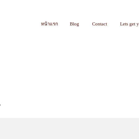
หน้าแรก
Blog
Contact
Lets get 
o