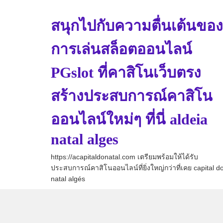
Skip
to
สนุกไปกับความตื่นเต้นของ
content
การเล่นสล็อตออนไลน์
PGslot ที่คาสิโนเว็บตรง
สร้างประสบการณ์คาสิโน
ออนไลน์ใหม่ๆ ที่นี่ aldeia
natal alges
https://acapitaldonatal.com เตรียมพร้อมให้ได้รับ
ประสบการณ์คาสิโนออนไลน์ที่ยิ่งใหญ่กว่าที่เคย capital d
natal algés