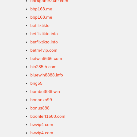
bar4game24hr.com
bbp168.me
bbp168.me
betflixtikto
betflixtikto.info
betflixtikto.info
betm4vip.com
betwin6666.com
bio285th.com
bluewin8888.info
bng55
bombet888.win
bonanza99
bonus888
boonlert1688.com
bwvip4.com
bwvip4.com