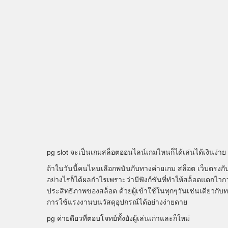
pg slot จะเป็นเกมสล็อตออนไลน์เกมไหนก็ได้เล่นได้เงินง่า
ถ้าในวันนี้คนไหนเลือกพนันกับทางค่ายเกม สล็อต เว็บตรงกับ
อย่างไรก็ได้ผลกำไรเพราะว่ามีฟังก์ชันที่ทำให้สล็อตแตกไวกว
ประสิทธิภาพของสล็อต ด้วยผู้เข้าใช้ในทุกๆวันเช่นเดียวกับท
การใช้แรงงานบนวัสดุอุปกรณ์ได้อย่างง่ายดาย
pg ค่ายดียวที่ตอบโจทย์ทั้งยังผู้เล่นเก่าและก็ใหม่