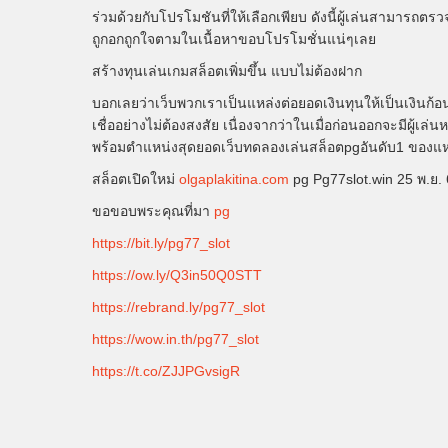
ร่วมด้วยกับโปรโมชันที่ให้เลือกเพียบ ดังนี้ผู้เล่นสามารถต
ถูกอกถูกใจตามในเนื้อหาขอบโปรโมชั่นแน่ๆเลย
สร้างทุนเล่นเกมสล็อตเพิ่มขึ้น แบบไม่ต้องฝาก
บอกเลยว่าเว็บพวกเราเป็นแหล่งต่อยอดเงินทุนให้เป็นเงินก้อ
เชื่ออย่างไม่ต้องสงสัย เนื่องจากว่าในเมื่อก่อนออกจะมีผู้เล่
พร้อมตำแหน่งสุดยอดเว็บทดลองเล่นสล็อตpgอันดับ1 ของแหล่งเ
สล็อตเปิดใหม่
olgaplakitina.com
pg Pg77slot.win 25 พ.ย. 
ขอขอบพระคุณที่มา
pg
https://bit.ly/pg77_slot
https://ow.ly/Q3in50Q0STT
https://rebrand.ly/pg77_slot
https://wow.in.th/pg77_slot
https://t.co/ZJJPGvsigR