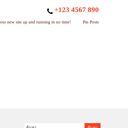
+123 4567 890
your new site up and running in no time!
Pin Posts