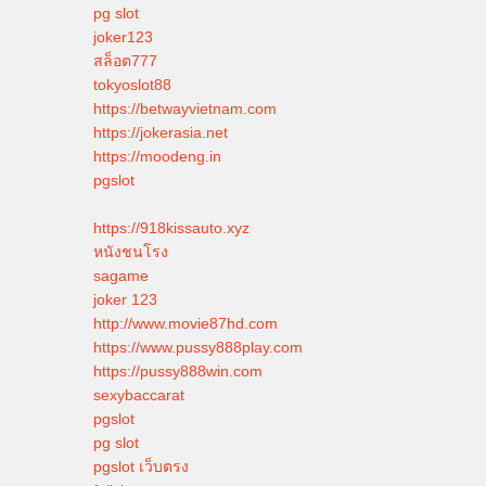
pg slot
joker123
สล็อต777
tokyoslot88
https://betwayvietnam.com
https://jokerasia.net
https://moodeng.in
pgslot
https://918kissauto.xyz
หนังชนโรง
sagame
joker 123
http://www.movie87hd.com
https://www.pussy888play.com
https://pussy888win.com
sexybaccarat
pgslot
pg slot
pgslot เว็บตรง