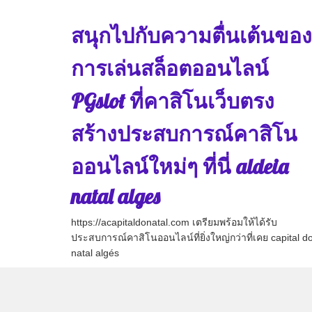
Skip
to
สนุกไปกับความตื่นเต้นของ
content
การเล่นสล็อตออนไลน์
PGslot ที่คาสิโนเว็บตรง
สร้างประสบการณ์คาสิโน
ออนไลน์ใหม่ๆ ที่นี่ aldeia
natal alges
https://acapitaldonatal.com เตรียมพร้อมให้ได้รับ
ประสบการณ์คาสิโนออนไลน์ที่ยิ่งใหญ่กว่าที่เคย capital d
natal algés