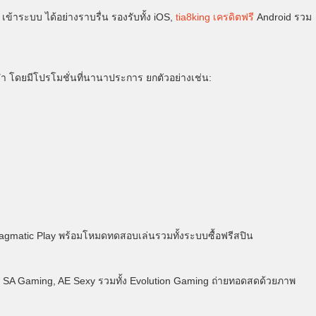
 เข้าระบบ ได้อย่างราบรื่น รองรับทั้ง iOS,
tia8king เครดิตฟรี
Android รวม
จำ โดยมีโปรโมชั่นที่นานาประการ ยกตัวอย่างเช่น:
agmatic Play พร้อมโหมดทดสอบเล่นรวมทั้งระบบซื้อฟรีสปิน
าย SA Gaming, AE Sexy รวมทั้ง Evolution Gaming ถ่ายทอดสดด้วยภาพ