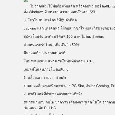
ไม่ว่าคุณจะใช้มือถือ แท็บเล็ต หรือคอมพิวเตอร์ tia8king
ทั้ง Windows ด้วยระบบความปลอดภัยแบบ SSL
3. โปรโมชั่นเครดิตฟรีที่คุ้มค่าที่สุด
tia8king แจก เครดิตฟรี ให้กับสมาชิกใหม่และก็สมาชิกประ
สมัครใหม่รับเครดิตฟรีทันที 100 บาท ไม่ต้องฝากก่อน
ฝากหนแรกรับโบนัสเพิ่มเติมอีก 50%
คืนยอดเสีย 5% รายสัปดาห์
โบนัสเสนอแนะสหาย รับในทันทีค่าคอม 0.8%
เกมที่มีให้เล่นภายใน tia8king
1. สล็อตแตกง่ายจากค่ายดัง
รวมเกมสล็อตยอดนิยมจากค่าย PG Slot, Joker Gaming, Pr
2. คาสิโนสดที่ถ่ายทอดจากสถานที่จริง
สนุกสนานกับเกมไพ่ บาคาร่า เสือมังกร รูเล็ต ไฮโล จากค่
ชัดเจนระดับ Full HD