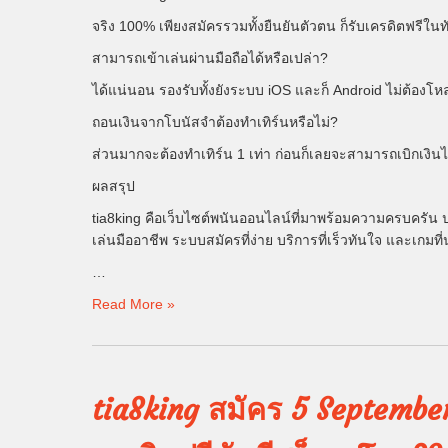
จริง 100% เพียงสมัครรวมทั้งยืนยันตัวตน ก็รับเครดิตฟรีในท
สามารถเข้าเล่นผ่านมือถือได้หรือเปล่า?
ได้แน่นอน รองรับทั้งยังระบบ iOS และก็ Android ไม่ต้องโ
ถอนเงินจากโบนัสจำต้องทำเทิร์นหรือไม่?
ส่วนมากจะต้องทำเทิร์น 1 เท่า ก่อนก็เลยจะสามารถเบิกเงินไ
ผลสรุป
tia8king คือเว็บไซต์พนันออนไลน์ที่มาพร้อมความครบครัน ปลอด
เล่นมืออาชีพ ระบบสมัครที่ง่าย บริการที่เร็วทันใจ และเกมที่น
…
Read More »
tia8king สมัคร 5 Septembe