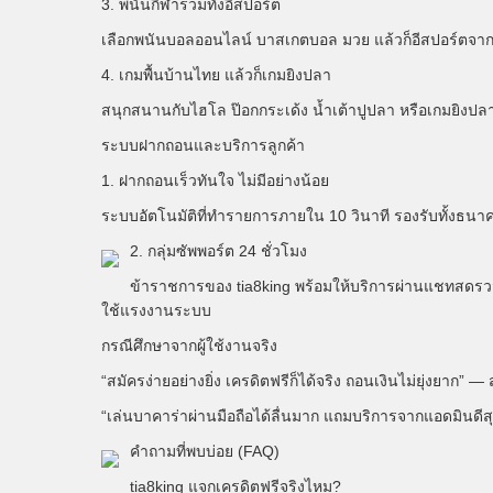
3. พนันกีฬารวมทั้งอีสปอร์ต
เลือกพนันบอลออนไลน์ บาสเกตบอล มวย แล้วก็อีสปอร์ตจาก
4. เกมพื้นบ้านไทย แล้วก็เกมยิงปลา
สนุกสนานกับไฮโล ป๊อกกระเด้ง น้ำเต้าปูปลา หรือเกมยิงปลาใน
ระบบฝากถอนและบริการลูกค้า
1. ฝากถอนเร็วทันใจ ไม่มีอย่างน้อย
ระบบอัตโนมัติที่ทำรายการภายใน 10 วินาที รองรับทั้งธ
2. กลุ่มซัพพอร์ต 24 ชั่วโมง
ข้าราชการของ tia8king พร้อมให้บริการผ่านแชทสดรวมท
ใช้แรงงานระบบ
กรณีศึกษาจากผู้ใช้งานจริง
“สมัครง่ายอย่างยิ่ง เครดิตฟรีก็ได้จริง ถอนเงินไม่ยุ่งยาก
“เล่นบาคาร่าผ่านมือถือได้ลื่นมาก แถมบริการจากแอดมินดี
คำถามที่พบบ่อย (FAQ)
tia8king แจกเครดิตฟรีจริงไหม?