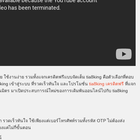
้งานง่าย รวมทั้งแจกเครดิตฟรีแบบจัดเต็ม tia8king คือตัวเลือกที่ตอบ
a8king เข้าสู่ระบบ ที่รวดเร็วทันใจ และโปรโมชั่น
tia8king เครดิตฟรี
ที่แจก
เป็นมิตร มาเปิดประสบการณ์ใหม่ของการเดิมพันออนไลน์ไปกับ tia8king
ดเร็วทันใจ ใช้เพียงแต่เบอร์โทรศัพท์รวมทั้งรหัส OTP ไม่ต้องส่ง
แค่ไม่กี่ขั้นตอน
์