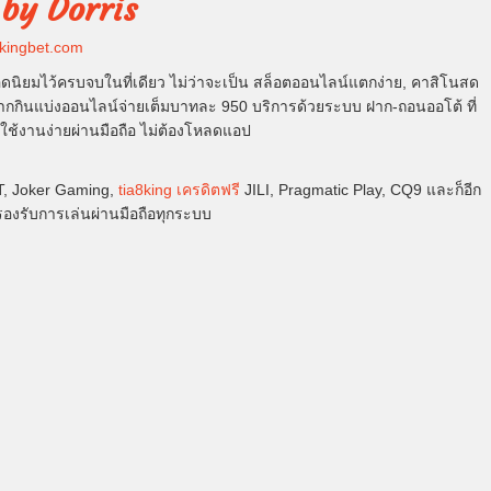
 by Dorris
8kingbet.com
ยอดนิยมไว้ครบจบในที่เดียว ไม่ว่าจะเป็น สล็อตออนไลน์แตกง่าย, คาสิโนสด
ลากกินแบ่งออนไลน์จ่ายเต็มบาทละ 950 บริการด้วยระบบ ฝาก-ถอนออโต้ ที่
ใช้งานง่ายผ่านมือถือ ไม่ต้องโหลดแอป
OT, Joker Gaming,
tia8king เครดิตฟรี
JILI, Pragmatic Play, CQ9 และก็อีก
องรับการเล่นผ่านมือถือทุกระบบ