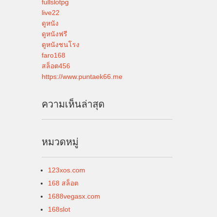
fullslotpg
live22
ดูหนัง
ดูหนังฟรี
ดูหนังชนโรง
faro168
สล็อต456
https://www.puntaek66.me
ความเห็นล่าสุด
หมวดหมู่
123xos.com
168 สล็อต
1688vegasx.com
168slot