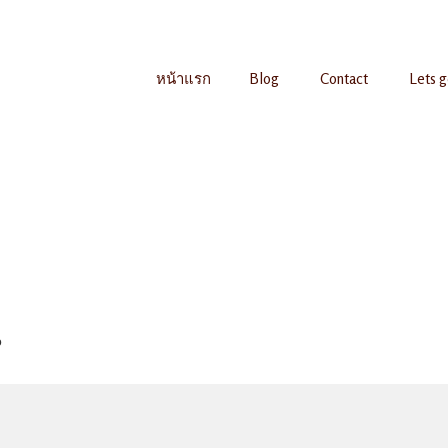
หน้าแรก
Blog
Contact
Lets g
o