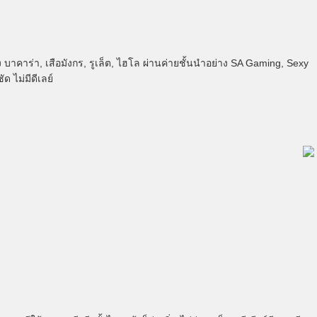
 บาคาร่า, เสือมังกร, รูเล็ต, ไฮโล ผ่านค่ายชั้นนำอย่าง SA Gaming, Sexy
 ไม่มีดีเลย์