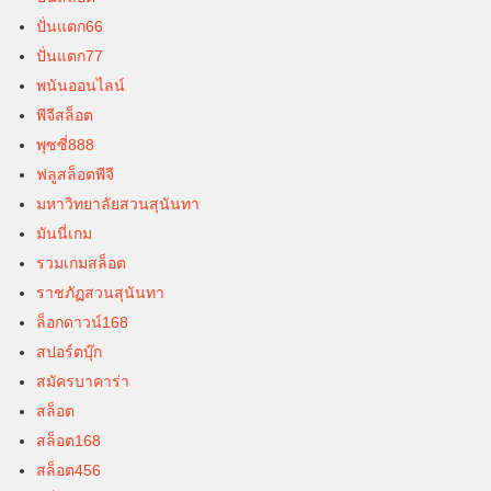
ปั่นแตก66
ปั่นแตก77
พนันออนไลน์
พีจีสล็อต
พุซซี่888
ฟลูสล็อตพีจี
มหาวิทยาลัยสวนสุนันทา
มันนี่เกม
รวมเกมสล็อต
ราชภัฏสวนสุนันทา
ล็อกดาวน์168
สปอร์ตบุ๊ก
สมัครบาคาร่า
สล็อต
สล็อต168
สล็อต456