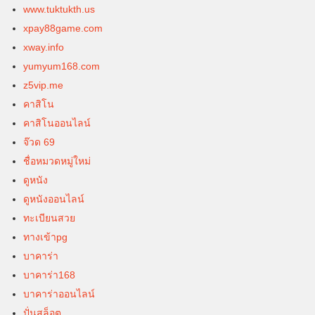
www.tuktukth.us
xpay88game.com
xway.info
yumyum168.com
z5vip.me
คาสิโน
คาสิโนออนไลน์
จ๊วด 69
ชื่อหมวดหมู่ใหม่
ดูหนัง
ดูหนังออนไลน์
ทะเบียนสวย
ทางเข้าpg
บาคาร่า
บาคาร่า168
บาคาร่าออนไลน์
ปั่นสล็อต