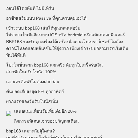
ถอนได้โดยทันที ไม่มีเทิร์น
อาชีพเสริมแบบ Passive ที่คุณควบคุมเองได้
เข้าระบบ bbp168 เล่นได้ทุกแพลตฟอร์ม
ไม่ว่าจะเป็นมือถือระบบ iOS หรือ Android หรือแม้แต่คอมพิวเตอร์
BBP168 รองรับทุกเครื่องไม้เครื่องมือผ่านเว็บเบราว์เซอร์ ไม่ต้อง
ดาวน์โหลดแอปพลิเคชันให้ยุ่งยาก เพียงเข้าระบบก็สามารถเริ่มเดิม
พันได้ทันที
โปรโมชั่นจาก bbp168 แจกจริง คุ้มทุกใบเสร็จรับเงิน
สมาชิกใหม่รับโบนัส 100%
แจกเครดิตฟรีไม่ต้องฝากก่อน
คืนยอดเสียสูงสุด 5% ทุกอาทิตย์
ฝากแรกของวันรับโบนัสเพิ่ม
เสนอแนะเพื่อนรับเพิ่มเติมอีก 20%
กิจกรรมพิเศษแจกของขวัญทุกเดือน
bbp168 เหมาะกับผู้ใดกัน?
คนที่กำลังมองหาเว็บไซต์พนันเว็บตรงไม่ผ่านเอเย่นต์