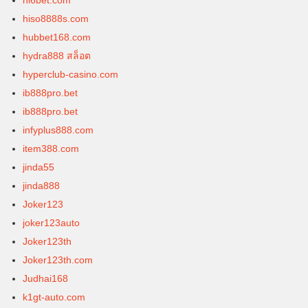
hi6bet.com
hiso8888s.com
hubbet168.com
hydra888 สล็อต
hyperclub-casino.com
ib888pro.bet
ib888pro.bet
infyplus888.com
item388.com
jinda55
jinda888
Joker123
joker123auto
Joker123th
Joker123th.com
Judhai168
k1gt-auto.com