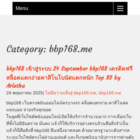
Menu
Category: bbp168.me
bbp168 เข้าสู่ระบบ 24 September bbp168 เครดิตฟรี
สล็อตแตกง่ายคาสิโนโบนัสแตกหนัก Top 83 by
Arletha
24 พฤษภาคม 2025
|
ไม่มีความเห็น
|
bbp168.me
,
bbp168.me
bbp168 เว็บตรงพนันออนไลน์ครบวงจร สล็อตแตกง่าย คาสิโนสด
แทงบอล จ่ายจริงทุกยอด
ในยุคที่เว็บไซต์พนันออนไลน์เปิดให้บริการจำนวนมาก การเลือกเว็บ
ที่ทั้งไม่มีอันตราย มั่นคง แล้วก็ให้บริการอย่างครบถ้วนคือสิ่งจำเป็น
แล้วก็นี่คือสิ่งที่ bbp168 ยืนหนึ่งมาตลอด ด้วยมาตรฐานระดับสากล
ระบบเว็บไซต์ตรงไม่ผ่านเอเย่นต์ และก็เกมพนันนานัปการจากค่ายดัง