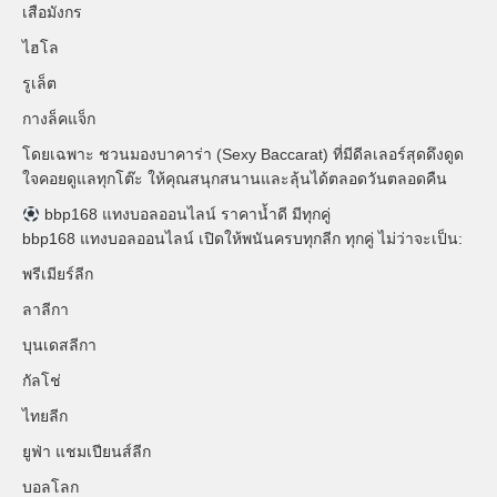
เสือมังกร
ไฮโล
รูเล็ต
กางล็คแจ็ก
โดยเฉพาะ ชวนมองบาคาร่า (Sexy Baccarat) ที่มีดีลเลอร์สุดดึงดูด
ใจคอยดูแลทุกโต๊ะ ให้คุณสนุกสนานและลุ้นได้ตลอดวันตลอดคืน
bbp168 แทงบอลออนไลน์ ราคาน้ำดี มีทุกคู่
bbp168 แทงบอลออนไลน์ เปิดให้พนันครบทุกลีก ทุกคู่ ไม่ว่าจะเป็น:
พรีเมียร์ลีก
ลาลีกา
บุนเดสลีกา
กัลโช่
ไทยลีก
ยูฟ่า แชมเปียนส์ลีก
บอลโลก