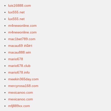
luis16888.com
lux555.net
lux555.net
m4newonline.com
m4newonline.com
mac1bet789.com
macau69 สมัคร
macau888.win
mario678
mario678.club
mario678.info
meekin365day.com
mercyrosa168.com
mexicanoo.com
mexicanoo.com
mfj889xx.com