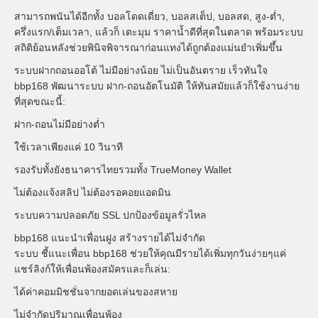
สามารถพนันได้อีกทั้ง บอลโดดเดี่ยว, บอลสเต็ป, บอลสด, สูง-ต่ำ,
ครึ่งแรก/เต็มเวลา, แล้วก็ เตะมุม ราคาน้ำดีที่สุดในตลาด พร้อมระบบ
สถิติย้อนหลังช่วยพินิจพิจารณาก่อนแทงได้ถูกต้องแม่นยำเพิ่มขึ้น
ระบบฝากถอนออโต้ ไม่มีอย่างน้อย ไม่เป็นอันตราย เร็วทันใจ
bbp168 พัฒนาระบบ ฝาก-ถอนอัตโนมัติ ให้ทันสมัยแล้วก็ใช้งานง่าย
ที่สุดขณะนี้:
ฝาก-ถอนไม่มีอย่างต่ำ
ใช้เวลาเพียงแค่ 10 วินาที
รองรับทั้งยังธนาคารไทยรวมทั้ง TrueMoney Wallet
ไม่ต้องแจ้งสลิป ไม่ต้องรอคอยแอดมิน
ระบบความปลอดภัย SSL ปกป้องข้อมูลรั่วไหล
bbp168 แนะนำเพื่อนฝูง สร้างรายได้ไม่จำกัด
ระบบ ชี้แนะเพื่อน bbp168 ช่วยให้คุณมีรายได้เพิ่มทุกวันง่ายๆแค่
แชร์ลิงก์ให้เพื่อนพ้องสมัครและก็เล่น:
ได้ค่าคอมมิชชั่นจากยอดเล่นของสหาย
ไม่จำกัดปริมาณเพื่อนพ้อง