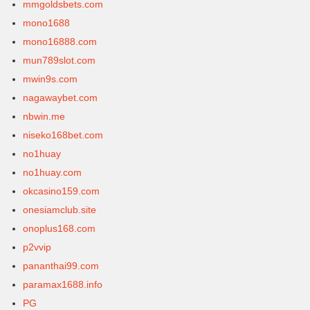
mmgoldsbets.com
mono1688
mono16888.com
mun789slot.com
mwin9s.com
nagawaybet.com
nbwin.me
niseko168bet.com
no1huay
no1huay.com
okcasino159.com
onesiamclub.site
onoplus168.com
p2vvip
pananthai99.com
paramax1688.info
PG