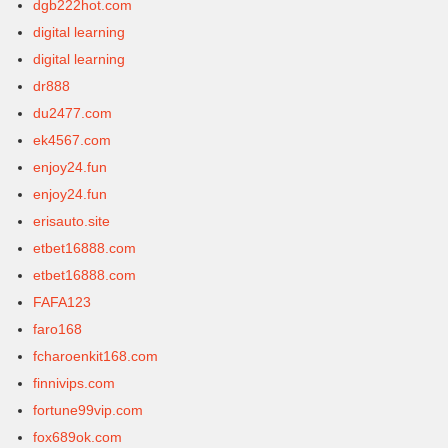
dgb222hot.com
digital learning
digital learning
dr888
du2477.com
ek4567.com
enjoy24.fun
enjoy24.fun
erisauto.site
etbet16888.com
etbet16888.com
FAFA123
faro168
fcharoenkit168.com
finnivips.com
fortune99vip.com
fox689ok.com