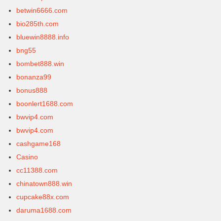
betwin6666.com
bio285th.com
bluewin8888.info
bng55
bombet888.win
bonanza99
bonus888
boonlert1688.com
bwvip4.com
bwvip4.com
cashgame168
Casino
cc11388.com
chinatown888.win
cupcake88x.com
daruma1688.com