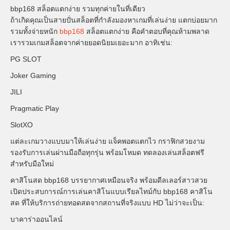
bbp168 สล็อตแตกง่าย รวมทุกค่ายในที่เดียว
ถ้าเกิดคุณเป็นสายปั่นสล็อตที่กำลังมองหาเกมที่เล่นง่าย แตกบ่อยมาก
รวมทั้งจ่ายหนัก
bbp168
สล็อตแตกง่าย คือคำตอบที่คุณห้ามพลาด
เรารวมเกมสล็อตจากค่ายยอดนิยมเยอะมาก อาทิเช่น:
PG SLOT
Joker Gaming
JILI
Pragmatic Play
SlotXO
แต่ละเกมวางแบบมาให้เล่นง่าย แจ็คพอตแตกไว กราฟิกสวยงาม
รองรับการเล่นผ่านมือถือทุกรุ่น พร้อมโหมด ทดลองเล่นสล็อตฟรี
สำหรับมือใหม่
คาสิโนสด bbp168 บรรยากาศเหมือนจริง พร้อมดีลเลอร์สาวสวย
เปิดประสบการณ์การเล่นคาสิโนแบบเรียลไทม์กับ bbp168 คาสิโน
สด ที่ให้บริการถ่ายทอดสดจากสถานที่จริงแบบ HD ไม่ว่าจะเป็น:
บาคาร่าออนไลน์