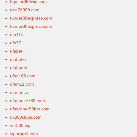
topstar359win.com
tree78999.com
tunder88express.com
tunder88express.com
ufa11k
ufa77
ufabet
ufabetxx
ufabomb
ufad168.com
ufam11.com
ufanance
ufanance789.com
ufawinner99bet.com
uk369clubs.com
ver888.vip
viperpro1.com