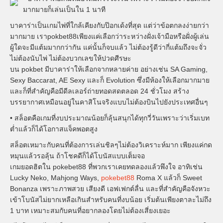
มากมายก็เล่นเป็นใน 1 นาที
บาคาร่าเป็นเกมไพ่ที่ใกล้เคียงกับป๊อกเด้งที่สุด แต่ว่าข้อตกลงง่ายกว่า
มากมาย เราpokbet88เพียงแค่เลือกว่าระหว่างฝั่งเจ้ามือหรือฝั่งผู้เล่น
ผู้ใดจะมีแต้มมากกว่ากัน แค่นั้นก็จบแล้ว ไม่ต้องรู้ดีว่ากี่แต้มถึงจะจั่ว
ไม่ต้องนับไพ่ ไม่ต้องบวกเลขให้ปวดศีรษะ
บน pokbet มีบาคาร่าให้เลือกจากหลายค่าย อย่างเช่น SA Gaming,
Sexy Baccarat, AE Sexy และก็ Evolution ซึ่งมีห้องให้เลือกมากมาย
และก็ที่สำคัญคือมีดีลเลอร์ถ่ายทอดสดตลอด 24 ชั่วโมง สร้าง
บรรยากาศเหมือนอยู่ในคาสิโนจริงแบบไม่ต้องบินไปยังประเทศอื่นๆ
• สล็อตคือเกมที่งบประมาณน้อยก็ลุ้นสนุกได้ทุกวี่วันเพราะว่าเริ่มเบท
ต่ำแล้วก็ได้โอกาสแจ็คพอตสูง
สล็อตเหมาะกับคนที่ต้องการเล่นชิลๆไม่ต้องวิเคราะห์มาก เพียงแค่กด
หมุนแล้วรอลุ้น ถ้าโชคดีก็ได้โบนัสแบบเต็มจอ
เกมยอดฮิตใน pokebet88 ที่พวกเราเคยทดลองแล้วพึงใจ อาทิเช่น
Lucky Neko, Mahjong Ways,
pokebet88
Roma X แล้วก็ Sweet
Bonanza เพราะภาพสวย เสียงดี เอฟเฟกต์ลื่น และที่สำคัญคือจังหวะ
เข้าโบนัสไม่ยากเหลือเกินสำหรับคนที่งบน้อย เริ่มต้นเพียงตาละไม่ถึง
1 บาท เหมาะสมกับคนที่อยากลองโดยไม่ต้องเสี่ยงเยอะ