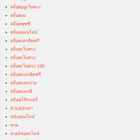
สล็อตpgเว็บตรง
สล็อตxo
สล็อตพุซซี่
สล็อตออนไลน์
สล็อตเครดิตฟรี
สล็อตเว็บตรง
สล็อตเว็บตรง
สล็อตเว็บตรง 168
สล็อตเเครดิตฟรี
สล็อตแตกง่าย
สล็อตแตกดี
สล็อตโจ๊กเกอร์
สวนสุนันทา
หนังออนไลน์
หวย
หวย24ออนไลน์