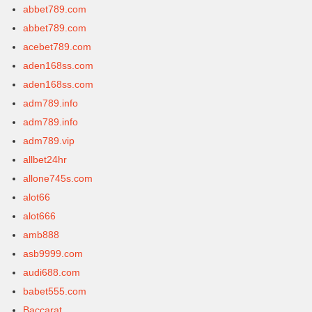
abbet789.com
abbet789.com
acebet789.com
aden168ss.com
aden168ss.com
adm789.info
adm789.info
adm789.vip
allbet24hr
allone745s.com
alot66
alot666
amb888
asb9999.com
audi688.com
babet555.com
Baccarat