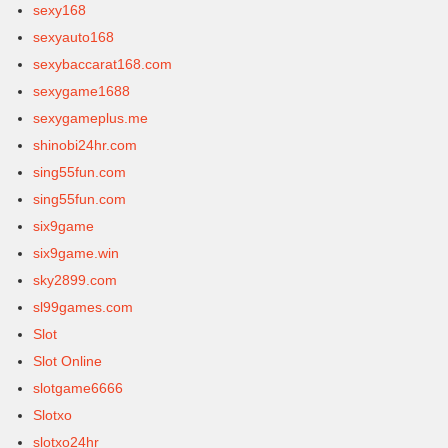
sexy168
sexyauto168
sexybaccarat168.com
sexygame1688
sexygameplus.me
shinobi24hr.com
sing55fun.com
sing55fun.com
six9game
six9game.win
sky2899.com
sl99games.com
Slot
Slot Online
slotgame6666
Slotxo
slotxo24hr