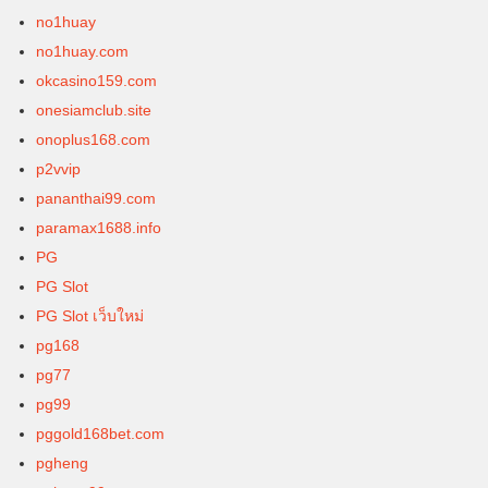
no1huay
no1huay.com
okcasino159.com
onesiamclub.site
onoplus168.com
p2vvip
pananthai99.com
paramax1688.info
PG
PG Slot
PG Slot เว็บใหม่
pg168
pg77
pg99
pggold168bet.com
pgheng