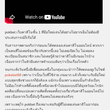
pokbet เว็บคาสิโนชั้น 1 ที่มือใหม่เล่นได้อย่างไม่ยากเย็นไม่ต้องมี
ประสบการณ์ก็เริ่มได้
รับสารภาพตามจริงว่าก่อนจะได้ทดลองเล่นคาสิโนออนไลน์ พวกเรา
เป็นคนที่ไม่เคยข้องเกี่ยวกับพวกนี้เลย ไม่เคยเปิดเว็บ ไม่เคยลง
ทะเบียนเป็นสมาชิก และไม่เคยรู้ด้วยว่าคาสิโนมีเกมอะไรบ้าง
เนื่องจากว่าในหัวมีแต่ภาพจำแบบเดิมๆว่าเป็นเรื่องไกลตัว
จนกระทั่งวันหนึ่งมีเพื่อนคนหนึ่งในกลุ่มแนะนำว่าให้ทดลองดูเว็บไซต์
pokebet88
เพราะว่าเป็นเว็บที่ใช้ง่าย เกมมาก แล้วก็เหมาะกับมือใหม่
แบบสุดๆฟังช่วงแรกก็ยังลังเล แม้กระนั้นเพราะตอนนั้นกำลังเบื่อๆ
ไม่มีอะไรทำเลที่ตั้งยลอขี้เหนียวดเข้าไปมองแบบมิได้มุ่งหวังอะไรนัก
ผลคือเปลี่ยนแปลงความคิดทั้งหมดทั้งปวงเกี่ยวกับคาสิโนออนไลน์ไป
เลย เนื่องจากเว็บนี้มันรู้เรื่องคนไม่เคยเล่นจริงๆ
เพราะเหตุไร pokbet ถึงเหมาะสมกับผู้ที่ไม่เคยเล่นคาสิโนมาก่อน
แบบสุดๆลองแล้วถึงเข้าใจ