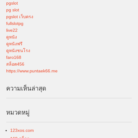
pgslot
pg slot
pgslot เว็บตรง
fullslotpg
live22
ดูหนัง
ดูหนังฟรี
ดูหนังชนโรง
faro168
สล็อต456
https://www.puntaek66.me
ความเห็นล่าสุด
หมวดหมู่
123xos.com