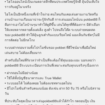
• ไฮโลออนไลน์เป็นเกมคลาสสิกที่คนประเทศไทยรู้จักดี ลุ้นบันเทิงใจ
ราวกับอยู่ในวงจริง
ไฮโลเป็นอีกหนึ่งเกมที่เข้าใจง่าย คนไหนกันเคยเล่นตามงานวัดหรือ
งานบ้านงานเรือนมาน่าจะรู้จักกันดี การเล่นออนไลน์บน pokbet88 ก็
คือการเอาไฮโลบ้านๆมาทำให้ดูดีขึ้น เล่นได้ทุกที่ที่ต้องการ มีตัวเลือก
ให้แทงหลากหลายตั้งแต่เต็ง สูงต่ำ ไปจนถึงโต๊ด ระบบถ่ายทอดสด
ของ pokbet88 ทำให้ลุ้นลูกเต๋ากันแบบเรียลไทม์ มองเห็นกันชัดๆไม่มี
การตัดต่อ ไม่มีกลโกง
ระบบฝากถอนรวมทั้งโปรโมชั่นของ pokbet ที่ดีไซน์มาเพื่อมือใหม่
เล่นสบาย ไม่ต้องเสี่ยงมาก
สำหรับมือใหม่ที่กังวลว่าจำเป็นที่จะต้องใช้ทุนเยอะแยะ บอกเลยว่า
pokbet88 มีระบบระเบียบการเงินที่เหมาะสมกับทุกงบจริงๆเนื่องจาก
• ฝากถอนไม่มีอย่างน้อย
• ใช้ได้ทั้งบัญชีธนาคารและ True Wallet
• ระบบออโต้ ไม่ต้องคอย ไม่ต้องแชทหาแอดไม่น
• มีโปรโมชั่นสำหรับคนงบน้อย ดังเช่น ฝาก 50 รับ 75 หรือโบนัสราย
วัน
ที่ประทับใจสุดเป็นเวลาเล่นpokbet88แล้วได้กำไร กดถอนปุ๊บ เงิน