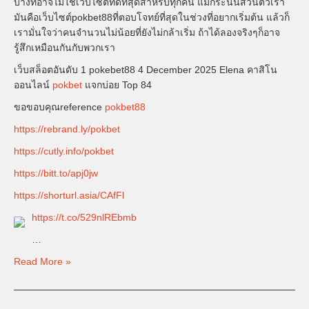
บางทีอาจไม่ใช่เว็บไซต์ที่ดีที่สุดสำหรับทุกคน แม้กระนั้นส่วนตัวเรา
มันคือเว็บไซต์pokbet88ที่ตอบโจทย์ที่สุดในช่วงที่อยากเริ่มต้น แล้วก็
เรามั่นใจว่าคนจำนวนไม่น้อยที่ยังไม่กล้าเริ่ม ถ้าได้ลองจริงๆก็อาจ
รู้สึกเหมือนกันกับพวกเรา
เว็บสล็อตอันดับ 1 pokebet88 4 December 2025 Elena คาสิโน
ออนไลน์
pokbet
แจกบ่อย Top 84
ขอขอบคุณreference
pokbet88
https://rebrand.ly/pokbet
https://cutly.info/pokbet
https://bitt.to/apj0jw
https://shorturl.asia/CAfFl
https://t.co/529nlREbmb
…
Read More »