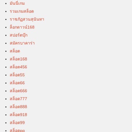
มันนี่เกม
รวมเกมสล็อต
ราชภัฏสวนสุนันทา
ล็อกดาวน์168
สปอร์ตบุ๊ก
สมัครบาคาร่า
สล็อต
สล็อต168
สล็อต456
สล็อต55
สล็อต66
สล็อต666
สล็อต777
สล็อต888
สล็อต918
สล็อต99
สล็อตpg