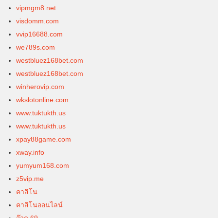
vipmgm8.net
visdomm.com
vvip16688.com
we789s.com
westbluez168bet.com
westbluez168bet.com
winherovip.com
wkslotonline.com
www.tuktukth.us
www.tuktukth.us
xpay88game.com
xway.info
yumyum168.com
z5vip.me
คาสิโน
คาสิโนออนไลน์
จ๊วด 69