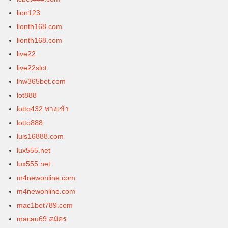
lion123
lionth168.com
lionth168.com
live22
live22slot
lnw365bet.com
lot888
lotto432 ทางเข้า
lotto888
luis16888.com
lux555.net
lux555.net
m4newonline.com
m4newonline.com
mac1bet789.com
macau69 สมัคร