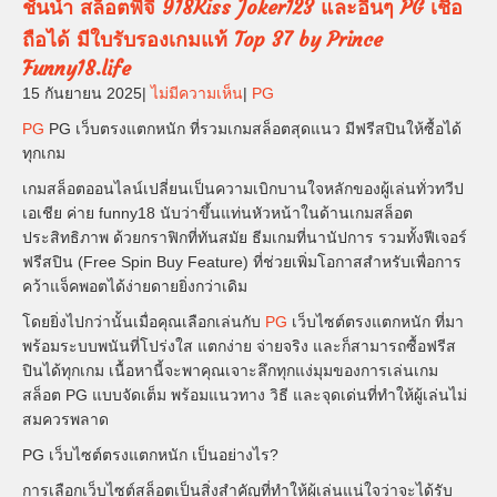
ชั้นนำ สล็อตพีจี 918Kiss Joker123 และอื่นๆ PG เชื่อ
ถือได้ มีใบรับรองเกมแท้ Top 37 by Prince
Funny18.life
15 กันยายน 2025
|
ไม่มีความเห็น
|
PG
PG
PG เว็บตรงแตกหนัก ที่รวมเกมสล็อตสุดแนว มีฟรีสปินให้ซื้อได้
ทุกเกม
เกมสล็อตออนไลน์เปลี่ยนเป็นความเบิกบานใจหลักของผู้เล่นทั่วทวีป
เอเชีย ค่าย funny18 นับว่าขึ้นแท่นหัวหน้าในด้านเกมสล็อต
ประสิทธิภาพ ด้วยกราฟิกที่ทันสมัย ธีมเกมที่นานัปการ รวมทั้งฟีเจอร์
ฟรีสปิน (Free Spin Buy Feature) ที่ช่วยเพิ่มโอกาสสำหรับเพื่อการ
คว้าแจ็คพอตได้ง่ายดายยิ่งกว่าเดิม
โดยยิ่งไปกว่านั้นเมื่อคุณเลือกเล่นกับ
PG
เว็บไซต์ตรงแตกหนัก ที่มา
พร้อมระบบพนันที่โปร่งใส แตกง่าย จ่ายจริง และก็สามารถซื้อฟรีส
ปินได้ทุกเกม เนื้อหานี้จะพาคุณเจาะลึกทุกแง่มุมของการเล่นเกม
สล็อต PG แบบจัดเต็ม พร้อมแนวทาง วิธี และจุดเด่นที่ทำให้ผู้เล่นไม่
สมควรพลาด
PG เว็บไซต์ตรงแตกหนัก เป็นอย่างไร?
การเลือกเว็บไซต์สล็อตเป็นสิ่งสำคัญที่ทำให้ผู้เล่นแน่ใจว่าจะได้รับ