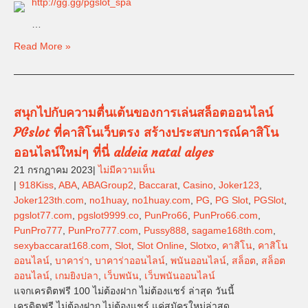
http://gg.gg/pgslot_spa
…
Read More »
สนุกไปกับความตื่นเต้นของการเล่นสล็อตออนไลน์
PGslot ที่คาสิโนเว็บตรง สร้างประสบการณ์คาสิโน
ออนไลน์ใหม่ๆ ที่นี่ aldeia natal alges
21 กรกฎาคม 2023
|
ไม่มีความเห็น
|
918Kiss
,
ABA
,
ABAGroup2
,
Baccarat
,
Casino
,
Joker123
,
Joker123th.com
,
no1huay
,
no1huay.com
,
PG
,
PG Slot
,
PGSlot
,
pgslot77.com
,
pgslot9999.co
,
PunPro66
,
PunPro66.com
,
PunPro777
,
PunPro777.com
,
Pussy888
,
sagame168th.com
,
sexybaccarat168.com
,
Slot
,
Slot Online
,
Slotxo
,
คาสิโน
,
คาสิโน
ออนไลน์
,
บาคาร่า
,
บาคาร่าออนไลน์
,
พนันออนไลน์
,
สล็อต
,
สล็อต
ออนไลน์
,
เกมยิงปลา
,
เว็บพนัน
,
เว็บพนันออนไลน์
แจกเครดิตฟรี 100 ไม่ต้องฝาก ไม่ต้องแชร์ ล่าสุด วันนี้
เครดิตฟรี ไม่ต้องฝาก ไม่ต้องแชร์ แค่สมัครใหม่ล่าสุด