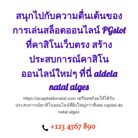
Skip
to
สนุกไปกับความตื่นเต้นของ
content
การเล่นสล็อตออนไลน์ PGslot
ที่คาสิโนเว็บตรง สร้าง
ประสบการณ์คาสิโน
ออนไลน์ใหม่ๆ ที่นี่ aldeia
natal alges
https://acapitaldonatal.com เตรียมพร้อมให้ได้รับ
ประสบการณ์คาสิโนออนไลน์ที่ยิ่งใหญ่กว่าที่เคย capital do
natal algés
+123 4567 890