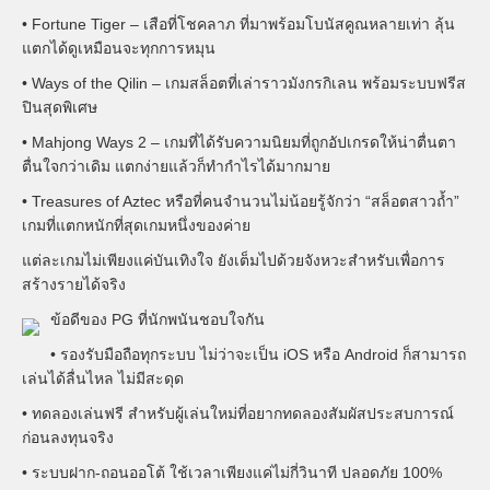
• Fortune Tiger – เสือที่โชคลาภ ที่มาพร้อมโบนัสคูณหลายเท่า ลุ้น
แตกได้ดูเหมือนจะทุกการหมุน
• Ways of the Qilin – เกมสล็อตที่เล่าราวมังกรกิเลน พร้อมระบบฟรีส
ปินสุดพิเศษ
• Mahjong Ways 2 – เกมที่ได้รับความนิยมที่ถูกอัปเกรดให้น่าตื่นตา
ตื่นใจกว่าเดิม แตกง่ายแล้วก็ทำกำไรได้มากมาย
• Treasures of Aztec หรือที่คนจำนวนไม่น้อยรู้จักว่า “สล็อตสาวถ้ำ”
เกมที่แตกหนักที่สุดเกมหนึ่งของค่าย
แต่ละเกมไม่เพียงแค่บันเทิงใจ ยังเต็มไปด้วยจังหวะสำหรับเพื่อการ
สร้างรายได้จริง
ข้อดีของ PG ที่นักพนันชอบใจกัน
• รองรับมือถือทุกระบบ ไม่ว่าจะเป็น iOS หรือ Android ก็สามารถ
เล่นได้ลื่นไหล ไม่มีสะดุด
• ทดลองเล่นฟรี สำหรับผู้เล่นใหม่ที่อยากทดลองสัมผัสประสบการณ์
ก่อนลงทุนจริง
• ระบบฝาก-ถอนออโต้ ใช้เวลาเพียงแค่ไม่กี่วินาที ปลอดภัย 100%