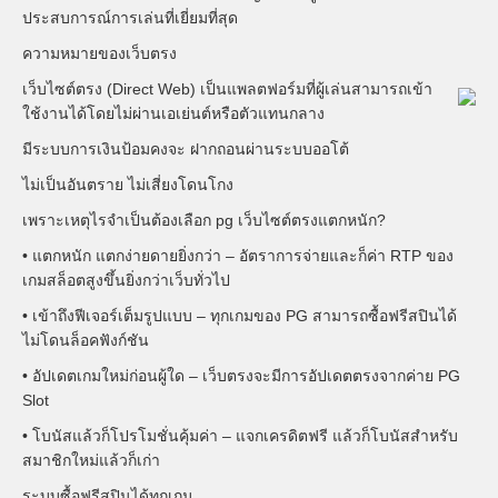
ประสบการณ์การเล่นที่เยี่ยมที่สุด
ความหมายของเว็บตรง
เว็บไซต์ตรง (Direct Web) เป็นแพลตฟอร์มที่ผู้เล่นสามารถเข้า
ใช้งานได้โดยไม่ผ่านเอเย่นต์หรือตัวแทนกลาง
มีระบบการเงินป้อมคงจะ ฝากถอนผ่านระบบออโต้
ไม่เป็นอันตราย ไม่เสี่ยงโดนโกง
เพราะเหตุไรจำเป็นต้องเลือก pg เว็บไซต์ตรงแตกหนัก?
• แตกหนัก แตกง่ายดายยิ่งกว่า – อัตราการจ่ายและก็ค่า RTP ของ
เกมสล็อตสูงขึ้นยิ่งกว่าเว็บทั่วไป
• เข้าถึงฟีเจอร์เต็มรูปแบบ – ทุกเกมของ PG สามารถซื้อฟรีสปินได้
ไม่โดนล็อคฟังก์ชัน
• อัปเดตเกมใหม่ก่อนผู้ใด – เว็บตรงจะมีการอัปเดตตรงจากค่าย PG
Slot
• โบนัสแล้วก็โปรโมชั่นคุ้มค่า – แจกเครดิตฟรี แล้วก็โบนัสสำหรับ
สมาชิกใหม่แล้วก็เก่า
ระบบซื้อฟรีสปินได้ทุกเกม