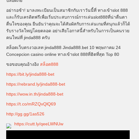
ปลอดภัย
อย่ารอช้า! มาลงทะเบียนเป็นสมาชิกกับเราวันนี้ที่ ทางเข้าslot 888
และก็รับเครดิตฟรีเพื่อเริ่มประสบการณ์การเล่นslot888ที่น่าตื่นตา
ตื่นใจของคุณ ยืนยันว่าคุณจะได้สัมผัสกับการเล่นเกมที่สนุกแล้วก็ได้
รับรางวัลใหญ่โดยตลอด อย่าเสียโอกาสนี้สำหรับในการเป็นคนรวย
คนใหม่ที่ jinda888 ครับ
สล็อตเว็บตรงวอเลท jinda888 Jinda888.bet 10 พฤษภาคม 24
Concepcion casino online ทางเข้าslot 888ที่ฮิตที่สุด Top 80
ขอขอบคุณอ้างอิง
สล็อต888
https://bit.ly/jinda888-bet
https://rebrand.ly/jinda888-bet
https://wow.in.th/jinda888-bet
https://t.co/mRZQxQlQ69
http://gg.gg/1as526
https://cutt.ly/qeeLWNUw