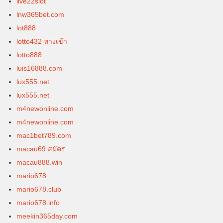
live22slot
lnw365bet.com
lot888
lotto432 ทางเข้า
lotto888
luis16888.com
lux555.net
lux555.net
m4newonline.com
m4newonline.com
mac1bet789.com
macau69 สมัคร
macau888.win
mario678
mario678.club
mario678.info
meekin365day.com