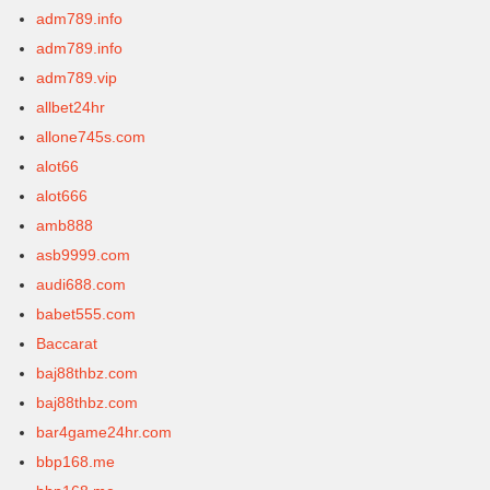
adm789.info
adm789.info
adm789.vip
allbet24hr
allone745s.com
alot66
alot666
amb888
asb9999.com
audi688.com
babet555.com
Baccarat
baj88thbz.com
baj88thbz.com
bar4game24hr.com
bbp168.me