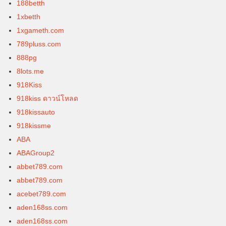
188betth
1xbetth
1xgameth.com
789pluss.com
888pg
8lots.me
918Kiss
918kiss ดาวน์โหลด
918kissauto
918kissme
ABA
ABAGroup2
abbet789.com
abbet789.com
acebet789.com
aden168ss.com
aden168ss.com