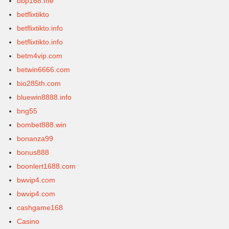
bbp168.me
betflixtikto
betflixtikto.info
betflixtikto.info
betm4vip.com
betwin6666.com
bio285th.com
bluewin8888.info
bng55
bombet888.win
bonanza99
bonus888
boonlert1688.com
bwvip4.com
bwvip4.com
cashgame168
Casino