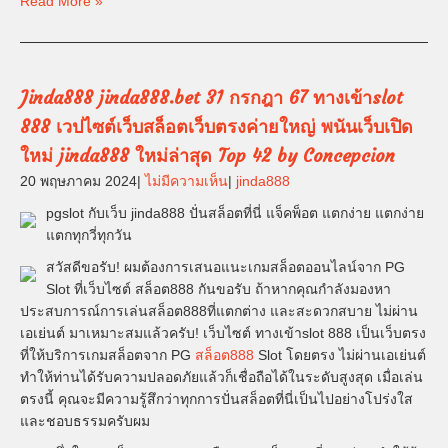
Read More »
Jinda888 jinda888.bet 31 กรกฎา 67 ทางเข้าslot
888 เวปไซต์เว็บสล็อตเว็บตรงค่ายใหญ่ พนันเว็บเปิด
ใหม่ jinda888 ใหม่ล่าสุด Top 42 by Concepcion
20 พฤษภาคม 2024
|
ไม่มีความเห็น
|
jinda888
pgslot กับเว็บ jinda888 ปั่นสล็อตที่นี่ แจ็คพ็อต แตกง่าย แตกง่าย
แตกทุกวี่ทุกวัน
สวัสดีขอรับ! ผมต้องการเสนอแนะเกมสล็อตออนไลน์จาก PG
Slot ที่เว็บไซต์ สล็อต888 กันขอรับ ถ้าหากคุณกำลังมองหา
ประสบการณ์การเล่นสล็อต888ที่แตกต่าง และสะดวกสบาย ไม่ผ่าน
เอเย่นต์ มาเหมาะสมแล้วครับ! เว็บไซต์ ทางเข้าslot 888 เป็นเว็บตรง
ที่ให้บริการเกมสล็อตจาก PG
สล็อต888
Slot โดยตรง ไม่ผ่านเอเย่นต์
ทำให้ท่านได้รับความปลอดภัยแล้วก็เชื่อถือได้ในระดับสูงสุด เมื่อเล่น
ตรงนี้ คุณจะมีความรู้สึกว่าทุกการปั่นสล็อตที่นี่เป็นไปอย่างโปร่งใส
และชอบธรรมครับผม