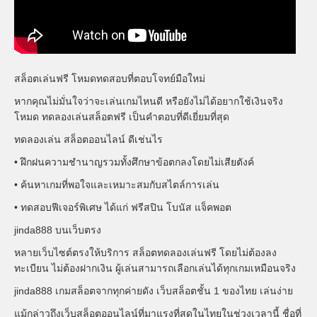
สล็อตเล่นฟรี โหมดทดสอบที่ตอบโจทย์มือใหม่
หากคุณไม่มั่นใจว่าจะเล่นเกมไหนดี หรือยังไม่ได้อยากใช้เงินจริง
โหมด ทดลองเล่นสล็อตฟรี เป็นคำตอบที่ดีเยี่ยมที่สุด
ทดลองเล่น สล็อตออนไลน์ ดีเช่นไร
• ฝึกฝนความชำนาญรวมทั้งศึกษาข้อตกลงโดยไม่เสียตังค์
• ค้นหาเกมที่พอใจและเหมาะสมกับสไตล์การเล่น
• ทดสอบฟีเจอร์พิเศษ ได้แก่ ฟรีสปิน โบนัส แจ็คพอต
jinda888 บนเว็บตรง
หลายเว็บไซต์ตรงให้บริการ สล็อตทดลองเล่นฟรี โดยไม่ต้องลง
ทะเบียน ไม่ต้องฝากเงิน ผู้เล่นสามารถเลือกเล่นได้ทุกเกมเหมือนจริง
jinda888 เกมสล็อตจากทุกค่ายดัง เว็บสล็อตชั้น 1 ของไทย เล่นง่าย
แม้กล่าวถึงเว็บสล็อตออนไลน์ที่มาแรงที่สุดในไทยในช่วงเวลานี้ ชื่อที่