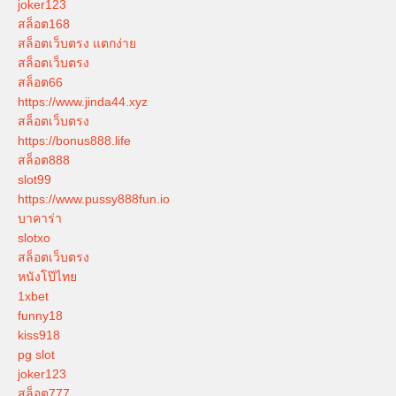
joker123
สล็อต168
สล็อตเว็บตรง แตกง่าย
สล็อตเว็บตรง
สล็อต66
https://www.jinda44.xyz
สล็อตเว็บตรง
https://bonus888.life
สล็อต888
slot99
https://www.pussy888fun.io
บาคาร่า
slotxo
สล็อตเว็บตรง
หนังโป๊ไทย
1xbet
funny18
kiss918
pg slot
joker123
สล็อต777