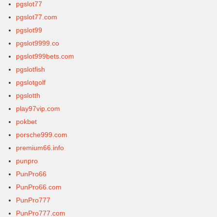
pgslot77
pgslot77.com
pgslot99
pgslot9999.co
pgslot999bets.com
pgslotfish
pgslotgolf
pgslotth
play97vip.com
pokbet
porsche999.com
premium66.info
punpro
PunPro66
PunPro66.com
PunPro777
PunPro777.com