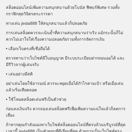
สล็อตออนไลน์เพิ่มความสนุกสนานด้วยโบนัส ฟีพบร์พิเศษ รวมทั้ง
กราฟิกสุดวิจิตรตระการตา
ทางเล่น jinda888 ให้สนุกสนานแล้วก็ปลอดภัย
การเล่นสล็อตควรจะเน้นย้ำที่ความสนุกสนานร่าเริง แม้กระนั้นก็ไม่
ควรไม่เอาใจใส่เรื่องความปลอดภัยรวมทั้งการจัดการเงิน
• เลือกเว็บตรงที่เชื่อถือได้
ตรวจทานว่าเว็บไซต์มีใบอนุญาต มีระบบระเบียบฝากถอนออโต้ และ
มีรีวิวจากผู้เล่นจริง
• เล่นอย่างมีสติ
อย่าเล่นโดยใช้อารมณ์ ควรจะหยุดเมื่อได้กำไรตามเป้า หรือเมื่อเล่น
แล้วเริ่มเสียตลอด
• ใช้โหมดสล็อตเล่นฟรีเป็นตัวช่วย
ก่อนลงเงินจริง ควรลองเล่นสล็อตฟรีเพื่อเพิ่มความแน่ใจแล้วก็ลดการ
เสี่ยง
ถ้าหากคุณกำลังมองหาเว็บไซต์สล็อตออนไลน์ที่ครบถ้วนบริบูรณ์ที่สุด
เวลานี้ jinda888 เป็นคำตอบที่ดีเยี่ยมที่สุด ด้วยการเป็นเว็บไซต์ตรง