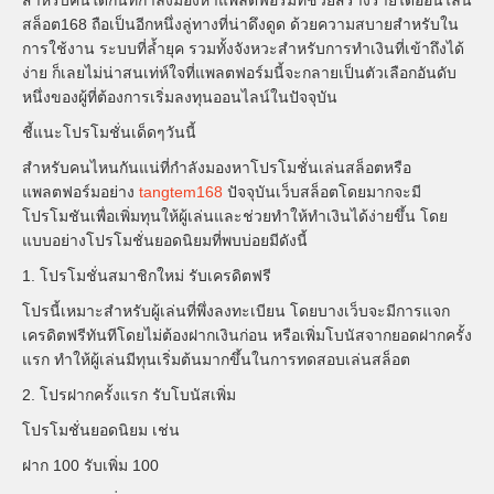
สำหรับคนใดกันที่กำลังมองหาแพลตฟอร์มที่ช่วยสร้างรายได้ออนไลน์
สล็อต168 ถือเป็นอีกหนึ่งลู่ทางที่น่าดึงดูด ด้วยความสบายสำหรับใน
การใช้งาน ระบบที่ล้ำยุค รวมทั้งจังหวะสำหรับการทำเงินที่เข้าถึงได้
ง่าย ก็เลยไม่น่าสนเท่ห์ใจที่แพลตฟอร์มนี้จะกลายเป็นตัวเลือกอันดับ
หนึ่งของผู้ที่ต้องการเริ่มลงทุนออนไลน์ในปัจจุบัน
ชี้แนะโปรโมชั่นเด็ดๆวันนี้
สำหรับคนไหนกันแน่ที่กำลังมองหาโปรโมชั่นเล่นสล็อตหรือ
แพลตฟอร์มอย่าง
tangtem168
ปัจจุบันเว็บสล็อตโดยมากจะมี
โปรโมชันเพื่อเพิ่มทุนให้ผู้เล่นและช่วยทำให้ทำเงินได้ง่ายขึ้น โดย
แบบอย่างโปรโมชั่นยอดนิยมที่พบบ่อยมีดังนี้
1. โปรโมชั่นสมาชิกใหม่ รับเครดิตฟรี
โปรนี้เหมาะสำหรับผู้เล่นที่พึ่งลงทะเบียน โดยบางเว็บจะมีการแจก
เครดิตฟรีทันทีโดยไม่ต้องฝากเงินก่อน หรือเพิ่มโบนัสจากยอดฝากครั้ง
แรก ทำให้ผู้เล่นมีทุนเริ่มต้นมากขึ้นในการทดสอบเล่นสล็อต
2. โปรฝากครั้งแรก รับโบนัสเพิ่ม
โปรโมชั่นยอดนิยม เช่น
ฝาก 100 รับเพิ่ม 100