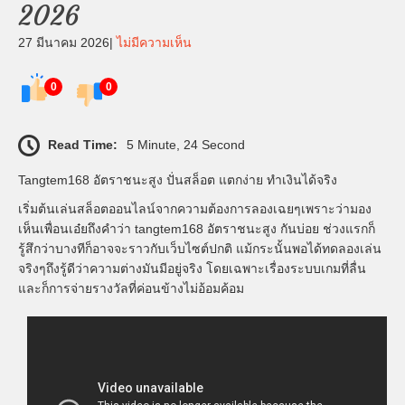
2026
27 มีนาคม 2026
|
ไม่มีความเห็น
0
0
Read Time:
5 Minute, 24 Second
Tangtem168 อัตราชนะสูง ปั่นสล็อต แตกง่าย ทำเงินได้จริง
เริ่มต้นเล่นสล็อตออนไลน์จากความต้องการลองเฉยๆเพราะว่ามอง
เห็นเพื่อนเอ๋ยถึงคำว่า tangtem168 อัตราชนะสูง กันบ่อย ช่วงแรกก็
รู้สึกว่าบางทีก็อาจจะราวกับเว็บไซต์ปกติ แม้กระนั้นพอได้ทดลองเล่น
จริงๆถึงรู้ดีว่าความต่างมันมีอยู่จริง โดยเฉพาะเรื่องระบบเกมที่ลื่น
และก็การจ่ายรางวัลที่ค่อนข้างไม่อ้อมค้อม