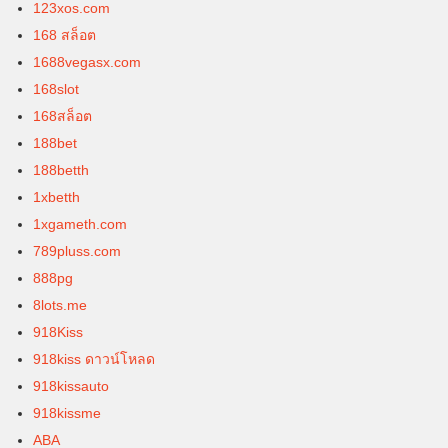
123xos.com
168 สล็อต
1688vegasx.com
168slot
168สล็อต
188bet
188betth
1xbetth
1xgameth.com
789pluss.com
888pg
8lots.me
918Kiss
918kiss ดาวน์โหลด
918kissauto
918kissme
ABA