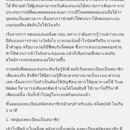
โต้ ที่ช่วยทำให้ผู้เล่นสามารถเริ่มต้นเล่นเกมได้สบายกว่าเดิมมาก จาก
ประสบการณ์ที่ผมเคยทดลองเล่นมา การมีโหมดทดสอบเล่นถือได้ว่า
จุดเด่นเป็นอย่างมาก เนื่องจากว่าช่วยทำให้พวกเราได้ทดลองระบบ
เกมก่อนที่จะตัดสินใจใช้เงินจริง
เริ่มจากการ ทดลองเล่นสล็อต ก่อน เพราะว่าต้องการรู้ว่าแต่ว่าละเกม
มีต้นแบบการจ่ายรางวัลยังไง บางเกมเน้นย้ำโบนัสฟรีสปิน บางเกม
ย้ำตัวคูณ หรือบางเกมก็มีฟีพบร์แจ็คพอต ซึ่งการเล่นแบบทดลองช่วย
ทำให้พวกเราเข้าใจจังหวะของเกม แล้วก็เลือกเกมที่เหมาะสมกับ
สไตล์การเล่นของตนเองได้ง่ายขึ้น
ภายหลังที่ทดลองเล่นกระทั่งเริ่มรู้จักดี ผมก็เริ่มลงทะเบียนเป็นสมาชิก
เพื่อเล่นจริง สิ่งที่ทำให้มีความรู้สึกสะดวกมากมายเป็นระบบ ฝากวอ
เลท เนื่องจากว่าไม่จำเป็นต้องใช้บัญชีธนาคารให้ยุ่งยาก แค่ใช้ True
Wallet ก็สามารถเติมเครดิตเข้าเกมได้โดยทันที ใช้เวลาไม่กี่วินาที
เพียงแค่นั้น เงินก็เข้าไปอยู่ในระบบพร้อมเล่นแล้ว
ขั้นตอนลงทะเบียนสมัครสมาชิกกล้วยๆสำหรับเล่น สล็อต168 ไม่เกิน
1 นาที
1. กดปุ่มลงทะเบียนเป็นสมาชิก
เข้าไปที่หน้าเว็บสล็อต หลังจากนั้นกดปุ่ม ลงทะเบียนสมัครสมาชิก ที่