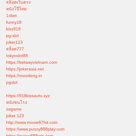
สล็อตเว็บตรง
หนังโป๊ไทย
1xbet
funny18
kiss918
pg slot
joker123
สล็อต777
tokyoslot88
https://betwayvietnam.com
https://jokerasia.net
https://moodeng.in
pgslot
https://918kissauto.xyz
หนังชนโรง
sagame
joker 123
http://www.movie87hd.com
https://www.pussy888play.com
https://pussy888win.com