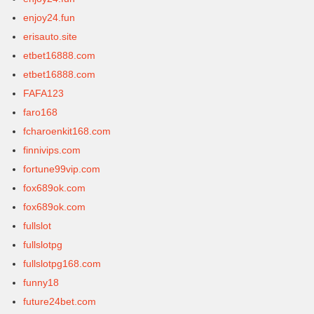
enjoy24.fun
erisauto.site
etbet16888.com
etbet16888.com
FAFA123
faro168
fcharoenkit168.com
finnivips.com
fortune99vip.com
fox689ok.com
fox689ok.com
fullslot
fullslotpg
fullslotpg168.com
funny18
future24bet.com