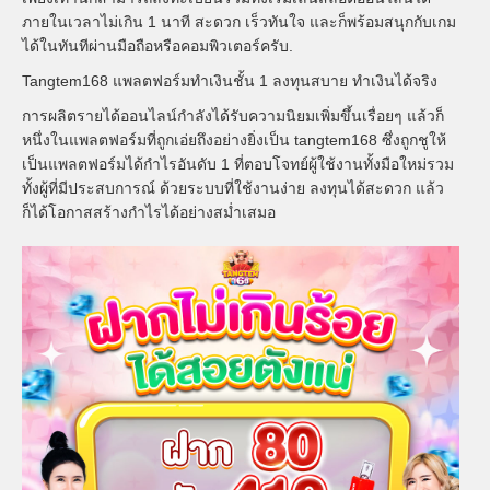
ภายในเวลาไม่เกิน 1 นาที สะดวก เร็วทันใจ และก็พร้อมสนุกกับเกม
ได้ในทันทีผ่านมือถือหรือคอมพิวเตอร์ครับ.
Tangtem168 แพลตฟอร์มทำเงินชั้น 1 ลงทุนสบาย ทำเงินได้จริง
การผลิตรายได้ออนไลน์กำลังได้รับความนิยมเพิ่มขึ้นเรื่อยๆ แล้วก็
หนึ่งในแพลตฟอร์มที่ถูกเอ่ยถึงอย่างยิ่งเป็น tangtem168 ซึ่งถูกชูให้
เป็นแพลตฟอร์มได้กำไรอันดับ 1 ที่ตอบโจทย์ผู้ใช้งานทั้งมือใหม่รวม
ทั้งผู้ที่มีประสบการณ์ ด้วยระบบที่ใช้งานง่าย ลงทุนได้สะดวก แล้ว
ก็ได้โอกาสสร้างกำไรได้อย่างสม่ำเสมอ