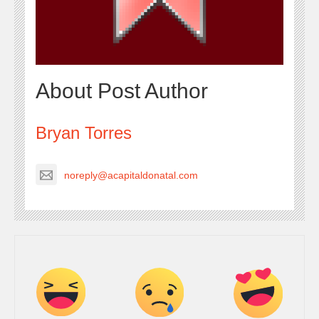
About Post Author
Bryan Torres
noreply@acapitaldonatal.com