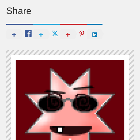
Share