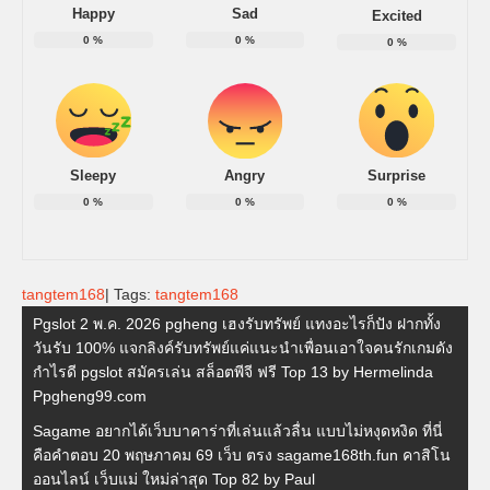
Happy
Sad
Excited
0
%
0
%
0
%
Sleepy
Angry
Surprise
0
%
0
%
0
%
tangtem168
| Tags:
tangtem168
แนะแนว
Pgslot 2 พ.ค. 2026 pgheng เฮงรับทรัพย์ แทงอะไรก็ปัง ฝากทั้ง
วันรับ 100% แจกลิงค์รับทรัพย์แค่แนะนำเพื่อนเอาใจคนรักเกมดัง
เรื่อง
กำไรดี pgslot สมัครเล่น สล็อตพีจี ฟรี Top 13 by Hermelinda
Ppgheng99.com
Sagame อยากได้เว็บบาคาร่าที่เล่นแล้วลื่น แบบไม่หงุดหงิด ที่นี่
คือคำตอบ 20 พฤษภาคม 69 เว็บ ตรง sagame168th.fun คาสิโน
ออนไลน์ เว็บแม่ ใหม่ล่าสุด Top 82 by Paul