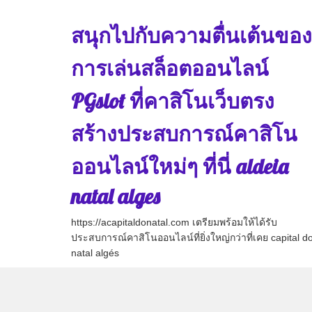
Skip
to
สนุกไปกับความตื่นเต้นของ
content
การเล่นสล็อตออนไลน์
PGslot ที่คาสิโนเว็บตรง
สร้างประสบการณ์คาสิโน
ออนไลน์ใหม่ๆ ที่นี่ aldeia
natal alges
https://acapitaldonatal.com เตรียมพร้อมให้ได้รับ
ประสบการณ์คาสิโนออนไลน์ที่ยิ่งใหญ่กว่าที่เคย capital d
natal algés