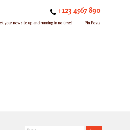
+123 4567 890
et your new site up and running in no time!
Pin Posts