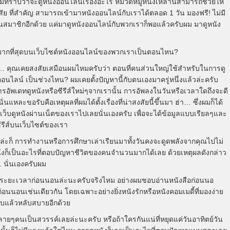
ทราบว่าจะดูหนังออนไลน์เรื่องอะไร หมวดหมู่หนังเหล่านี้สามารถช่วยให้
งสัย ที่สำคัญ สามารถเข้ามาหนังออนไลน์กับเราได้ตลอด 1 วัน มองฟรี! ไม่มี
ป็นสมาชิกอีกด้วย แค่มาดูหนังออนไลน์กับพวกเราก็พอแล้วครับผม มาดูหนัง
็ตมากที่สุดบนเว็บไซต์หนังออนไลน์ของพวกเราเป็นตอนไหน?
บ ฮ่า… คุณเคยสงสัยเสมือนผมไหมครับว่า ตอนที่คนส่วนใหญ่ใช้สำหรับในการดู
ไลน์ เป็นช่วงไหน? ผมเคยตั้งปัญหานี้กับตนเองมาครู่หนึ่งแล้วล่ะครับ
อัพเดทดูหนังหรือซีรีส์ใหม่ๆจากเรานั้น การอัพลงในวันหรือเวลาใดถึงจะดี
่นแหละขอรับคือเหตุผลที่ผมได้ตั้งเรื่องที่น่าสงสัยนี้ขึ้นมา ฮ่า… ซึ่งผมก็ได้
เว็บดูหนังผ่านเน็ตของเราไปเลยนั่นเองครับ เพื่อจะได้ข้อมูลแบบเรียลๆและ
รีส์บนเว็บไซต์ของเรา
ล้วล่ะก็ การทำงานหรือการศึกษาเล่าเรียนมาทั้งวันคงจะดูดพลังจากคุณไปไม่
ังก็เป็นอะไรที่ตอบปัญหาชีวิตของคนจำนวนมากได้เลย ด้วยเหตุผลดังกล่าว
 นั่นเองครับผม
ในระยะเวลาก่อนนอนล่ะนะครับจริงไหม อย่างผมชอบอ่านหนังสือก่อนนอ
อนนอนเช่นเดียวกัน โดยเฉพาะอย่างยิ่งหนังรักหรือหนังคอมเมดี้ที่มองง่าย
งจบแล้วหลับสบายอีกด้วย
ายๆคนเป็นสวรรค์เลยล่ะนะครับ หรือถ้าใครกันแน่ที่หยุดแค่วันอาทิตย์วัน