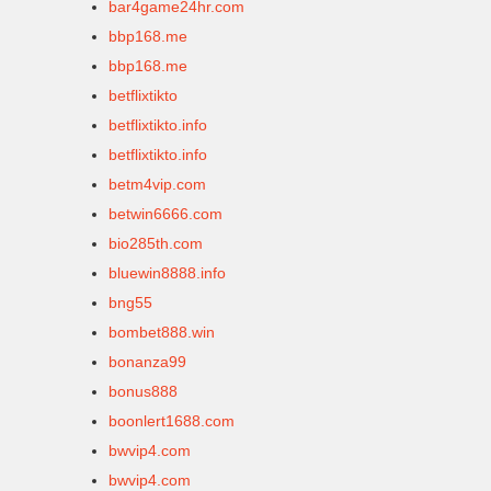
bar4game24hr.com
bbp168.me
bbp168.me
betflixtikto
betflixtikto.info
betflixtikto.info
betm4vip.com
betwin6666.com
bio285th.com
bluewin8888.info
bng55
bombet888.win
bonanza99
bonus888
boonlert1688.com
bwvip4.com
bwvip4.com