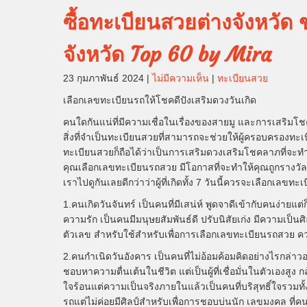
ซื้อทะเบียนสวยต่างจังหวัด
จังหวัด Top 60 by Mira
23 กุมภาพันธ์ 2024
|
ไม่มีความเห็น
|
ทะเบียนสวย
เลือกเลขทะเบียนรถให้โชคดีปังเสริมดวงวันเกิด
คนใดกันแน่ที่มีความเชื่อในเรื่องของสายมู และการเสริมโชค
สิ่งที่จำเป็นทะเบียนสวยที่สามารถจะช่วยให้ผู้ครอบครองท
ทะเบียนสวยก็ถือได้ว่าเป็นการเสริมดวงเสริมโชคลาภที่จะทำให้ผู
คุณเลือกเลขทะเบียนรถสวย มีโอกาสที่จะทำให้คุณถูกรางวัลใหญ
เราไปดูกันเลยดีกว่าว่าผู้ที่เกิดทั้ง 7 วันนี้ควรจะเลือกเลขทะ
1.คนเกิดวันจันทร์ เป็นคนที่มีเสน่ห์ พูดจาดีเข้ากับคนง่าย
ความรัก เป็นคนมีมนุษยสัมพันธ์ดี ปรับนิสัยเก่ง มีความเป็นศิ
ตัวเลข สำหรับใช้สำหรับเพื่อการเลือกเลขทะเบียนรถสวย ควร
2.คนกำเนิดวันอังคาร เป็นคนที่ไม่อ้อมค้อมคิดอย่างไรกล่า
ชอบหาความตื่นเต้นในชีวิต แต่เป็นผู้ที่เชื่อมั่นในตัวเองสู
ใจร้อนแต่ความเป็นจริงภายในแล้วเป็นคนที่บริสุทธิ์ใจรวม
รถแต่ไม่ค่อยมีศิลป์สำหรับเพื่อการชอบบ่นนัก เลขมงคล ที่คน