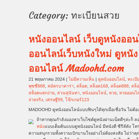
Category: ทะเบียนสวย
หนังออนไลน์ เว็บดูหนังออน
ออนไลน์เว็บหนังใหม่ ดูหนัง
ออนไลน์ Madoohd.com
21 พฤษภาคม 2024
|
ไม่มีความเห็น
|
ดูหนังออนไลน์
,
ทะเบี
พุซซี่888
,
สมัครบาคาร่า
,
สล็อต
,
สล็อต168
,
สล็อต888
,
สล็
สล็อตแตกง่าย
,
สวนสุนันทา
,
หนังออนไลน์
,
หวย
,
หวยออนไล
จ่ายจริง
,
เศรษฐี99
,
โจ๊กเกอร์123
MADOOHD ดูหนังออนไลน์แบบฟินๆได้ทุกเมื่อเชื่อวัน ไม่ต้อ
ถ้าหากคุณกำลังมองหาเว็บไซต์ดูหนังผ่านเน็ตดีๆล่ะก็ 
หนัง
แบบเต็มต้นแบบดูหนังออนไลน์ มีหนังดี ซีรีส์ดัง 
ความสนุกรวมทั้งความเบิกบานใจอย่างไม่ต้องสงสัย ไม่ว่าค