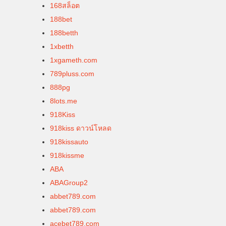
168สล็อต
188bet
188betth
1xbetth
1xgameth.com
789pluss.com
888pg
8lots.me
918Kiss
918kiss ดาวน์โหลด
918kissauto
918kissme
ABA
ABAGroup2
abbet789.com
abbet789.com
acebet789.com