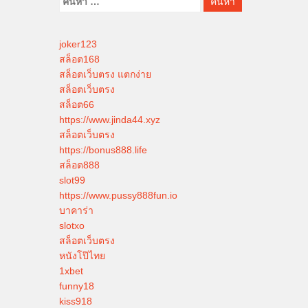
joker123
สล็อต168
สล็อตเว็บตรง แตกง่าย
สล็อตเว็บตรง
สล็อต66
https://www.jinda44.xyz
สล็อตเว็บตรง
https://bonus888.life
สล็อต888
slot99
https://www.pussy888fun.io
บาคาร่า
slotxo
สล็อตเว็บตรง
หนังโป๊ไทย
1xbet
funny18
kiss918