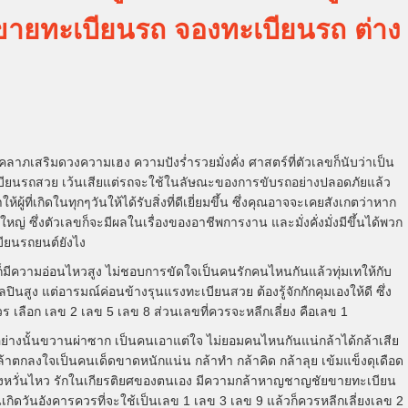
 ขายทะเบียนรถ จองทะเบียนรถ ต่าง
ลาภเสริมดวงความเฮง ความปังร่ำรวยมั่งคั่ง ศาสตร์ที่ตัวเลขก็นับว่าเป็น
ะเบียนรถสวย เว้นเสียแต่รถจะใช้ในลัษณะของการขับรถอย่างปลอดภัยแล้ว
้ที่เกิดในทุกๆวันให้ได้รับสิ่งที่ดีเยี่ยมขึ้น ซึ่งคุณอาจจะเคยสังเกตว่าหาก
่ ซึ่งตัวเลขก็จะมีผลในเรื่องของอาชีพการงาน และมั่งคั่งมั่งมีขึ้นได้พวก
เบียนรถยนต์ยังไง
แต่ก็มีความอ่อนไหวสูง ไม่ชอบการขัดใจเป็นคนรักคนไหนกันแล้วทุ่มเทให้กับ
ลปินสูง แต่อารมณ์ค่อนข้างรุนแรงทะเบียนสวย ต้องรู้จักกักคุมเองให้ดี ซึ่ง
 เลือก เลข 2 เลข 5 เลข 8 ส่วนเลขที่ควรจะหลีกเลี่ยง คือเลข 1
วอย่างนั้นขวานผ่าซาก เป็นคนเอาแต่ใจ ไม่ยอมคนไหนกันแน่กล้าได้กล้าเสีย
ง กล้าตกลงใจเป็นคนเด็ดขาดหนักแน่น กล้าทำ กล้าคิด กล้าลุย เข้มแข็งดุเดือด
ทั้งหวั่นไหว รักในเกียรติยศของตนเอง มีความกล้าหาญชาญชัยขายทะเบียน
เกิดวันอังคารควรที่จะใช้เป็นเลข 1 เลข 3 เลข 9 แล้วก็ควรหลีกเลี่ยงเลข 2