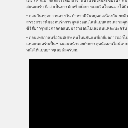
เดียว ส่วนมากและจะเลือกทำงานบ้านใช่ไหมล่ะขอรับ? จากนั
ล่ะนะครับ ถือว่าเป็นการพักหรือฮ๊ลกายและจิตใจตนเองได้ด
• ตอนวันหยุดยาวหลายวัน ถ้าหากมีวันหยุดต่อเนื่องกัน ยกตัว
สรวงสวรรค์ของคนรักการดูหนังออนไลน์แบบสุดๆเพราะคุณจะ
ซีรีส์ยาวๆหนังภาคต่อแบบมาราธอนไปเลยนั่นแหละนะครับ กา
• ตอนเทศกาลหรือวันพิเศษ คนไหนกันแน่ที่เกลียดการออกไปเท
แหละนะครับเป็นช่วงเอนหน้าจอยกับการดูหนังออนไลน์แบบ
หนังได้แบบยาวๆเลยล่ะครับผม