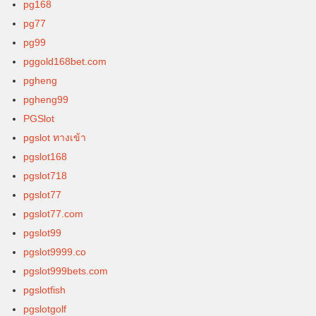
pg168
pg77
pg99
pggold168bet.com
pgheng
pgheng99
PGSlot
pgslot ทางเข้า
pgslot168
pgslot718
pgslot77
pgslot77.com
pgslot99
pgslot9999.co
pgslot999bets.com
pgslotfish
pgslotgolf