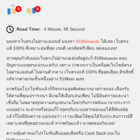
0
0
Read Time:
4 Minute, 48 Second
มองหาเว็บตรงไม่ผ่านเอเย่นต์ มองหา
918kissauto
ได้เลย เว็บตรง
แท้ 100% ที่เหมาะสมที่สุด เกมดี เครดิตฟรีเพียบ ทดลองเลย!
หากคุณกำลังมองเว็บตรงไม่ผ่านเอเย่นต์อยู่ล่ะก็ 918kissauto ตอบ
ปัญหาแบบสุดๆแน่ๆนะครับ! เพราะว่าพวกเราเป็นสล็อตเว็บไซต์ตรง
ไม่ผ่านเอเย่นต์ ไม่ผ่านตัวกลาง เว็บตรงแท้ 100% ที่ยอดเยี่ยม ลิขสิทธิ์
แท้จากค่ายเกมชั้นหนึ่งอย่าง 918kiss auto
มาพร้อมโปรโมชั่นแล้วก็กิจกรรมสุดพิเศษมากมายก่ายกอง เลือกรับ
ได้ตามที่คุณปรารถนา มีเกมให้เลือกเล่นเพียบ ไม่มีอันตรายและน่า
เชื่อถือ ไม่พลาดทุกความสนุกสนานใหม่ๆกับการพนันนานาประการ
แบบอย่าง จะฝากหรือถอนก็ไวสุดๆกับระบบฝากถอนออโต้ที่ทันสมัย
แล้วก็ไม่มีอันตราย บอกเลยว่า เราจะมีผลให้คุณได้รับประสบการณ์ที่
เหมาะสมที่สุดอย่างแน่แท้ หากพร้อมแล้ว มาทดลองกันเลย!
ความคุ้มค่าของโปรโมชั่นคืนยอดเสียหรือ Cash Back บนเว็บ
918kissauto