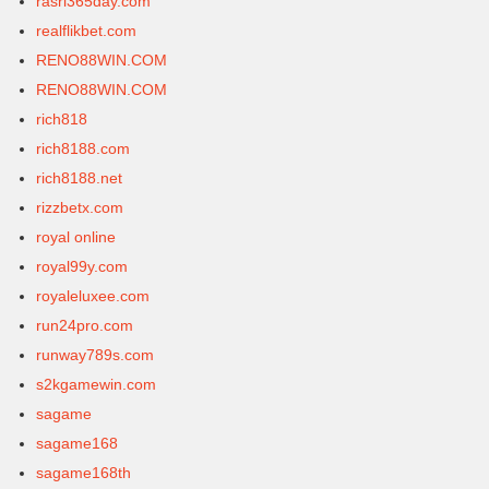
rasri365day.com
realflikbet.com
RENO88WIN.COM
RENO88WIN.COM
rich818
rich8188.com
rich8188.net
rizzbetx.com
royal online
royal99y.com
royaleluxee.com
run24pro.com
runway789s.com
s2kgamewin.com
sagame
sagame168
sagame168th