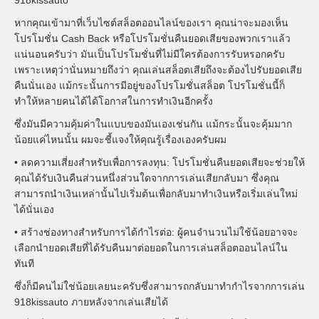
หากคุณเข้ามาที่เว็บไซต์สล็อตออนไลน์ของเรา คุณน่าจะมองเห็น
โปรโมชั่น Cash Back หรือโปรโมชั่นคืนยอดเสียของพวกเราแล้ว
แน่นอนครับว่า มันเป็นโปรโมชั่นที่ไม่มีใครต้องการรับหรอกครับ
เพราะเหตุว่านั่นหมายถึงว่า คุณเล่นสล็อตเสียถึงจะต้องไปรับยอดเสีย
คืนนั่นเอง แม้กระนั้นการมีอยู่ของโปรโมชั่นสล็อต โปรโมชั่นนี้ก็
ทำให้หลายคนได้ได้โอกาสในการทำเงินอีกครั้ง
ซึ่งมันมีความคุ้มค่าในแบบของมันเองเช่นกัน แม้กระนั้นจะคุ้มมาก
น้อยแค่ไหนนั้น ผมจะชี้แจงให้คุณรู้เรื่องเองครับผม
• ลดความเสี่ยงสำหรับเพื่อการลงทุน: โปรโมชั่นคืนยอดเสียจะช่วยให้
คุณได้รับเงินคืนส่วนหนึ่งส่วนใดจากการเล่นเสียกลับมา ซึ่งคุณ
สามารถนำเงินเหล่านั้นไปเริ่มต้นเพื่อกลับมาทำเงินหรือเริ่มเล่นใหม่
ได้นั่นเอง
• สร้างช่องทางสำหรับการได้กำไรต่อ: ผู้คนจำนวนไม่ใช้น้อยอาจจะ
เลือกนำยอดเสียที่ได้รับคืนมาต่อยอดในการเล่นสล็อตออนไลน์ใน
ทันที
ซึ่งก็มีคนไม่ใช่น้อยเลยนะครับซึ่งสามารถกลับมาทำกำไรจากการเล่น
918kissauto ภายหลังจากเล่นเสียได้