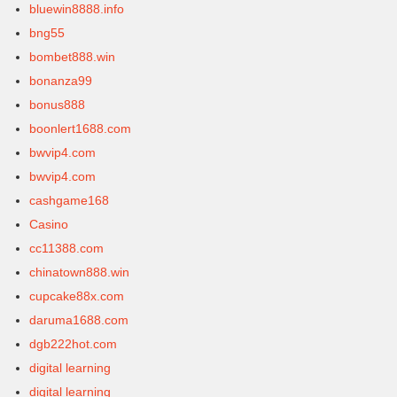
bluewin8888.info
bng55
bombet888.win
bonanza99
bonus888
boonlert1688.com
bwvip4.com
bwvip4.com
cashgame168
Casino
cc11388.com
chinatown888.win
cupcake88x.com
daruma1688.com
dgb222hot.com
digital learning
digital learning