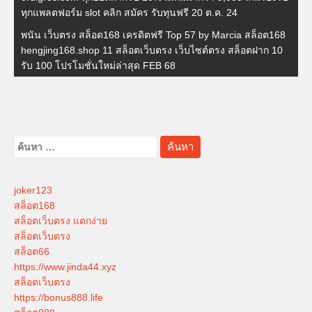
เรื่อง
ทุกแพลตฟอร์ม slot คลิก สมัคร รับทุนฟรี 20 ต.ค. 24
พนัน เว็บตรง สล็อต168 เครดิตฟรี Top 57 by Marcia สล็อต168
hengjing168.shop 11 สล็อตเว็บตรง เว็บไซต์ตรง สล็อตฝาก 10
รับ 100 โปรโมชั่นใหม่ล่าสุด FEB 68
joker123
สล็อต168
สล็อตเว็บตรง แตกง่าย
สล็อตเว็บตรง
สล็อต66
https://www.jinda44.xyz
สล็อตเว็บตรง
https://bonus888.life