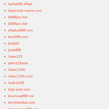
hydra888 สล็อต
hyperclub-casino.com
ib888pro.bet
ib888pro.bet
infyplus888.com
item388.com
jinda55
jinda888
Joker123
joker123auto
Joker123th
Joker123th.com
Judhai168
k1gt-auto.com
khumsup888.me
kimchibetbet.com