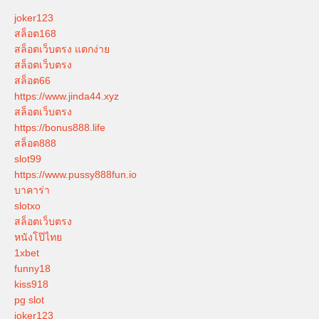
joker123
สล็อต168
สล็อตเว็บตรง แตกง่าย
สล็อตเว็บตรง
สล็อต66
https://www.jinda44.xyz
สล็อตเว็บตรง
https://bonus888.life
สล็อต888
slot99
https://www.pussy888fun.io
บาคาร่า
slotxo
สล็อตเว็บตรง
หนังโป๊ไทย
1xbet
funny18
kiss918
pg slot
joker123