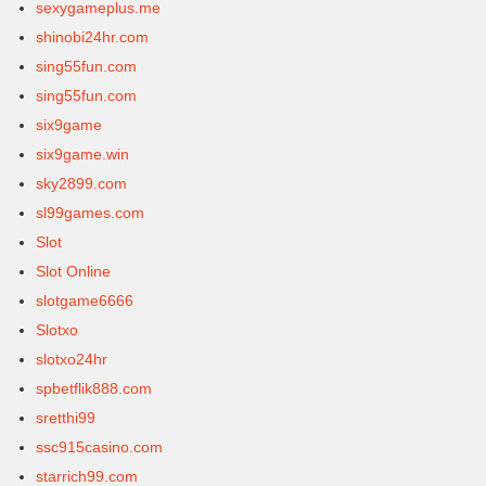
sexygameplus.me
shinobi24hr.com
sing55fun.com
sing55fun.com
six9game
six9game.win
sky2899.com
sl99games.com
Slot
Slot Online
slotgame6666
Slotxo
slotxo24hr
spbetflik888.com
sretthi99
ssc915casino.com
starrich99.com