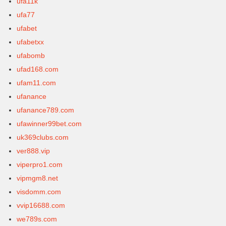
ufa11k
ufa77
ufabet
ufabetxx
ufabomb
ufad168.com
ufam11.com
ufanance
ufanance789.com
ufawinner99bet.com
uk369clubs.com
ver888.vip
viperpro1.com
vipmgm8.net
visdomm.com
vvip16688.com
we789s.com