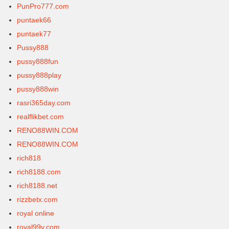
PunPro777.com
puntaek66
puntaek77
Pussy888
pussy888fun
pussy888play
pussy888win
rasri365day.com
realflikbet.com
RENO88WIN.COM
RENO88WIN.COM
rich818
rich8188.com
rich8188.net
rizzbetx.com
royal online
royal99y.com