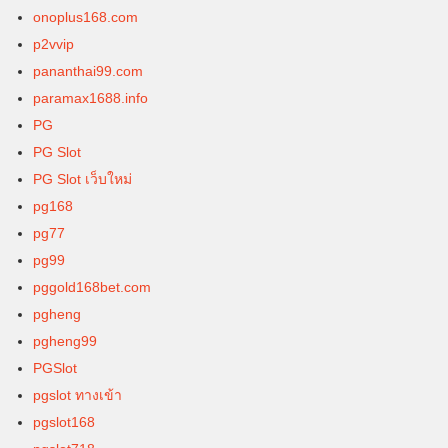
onoplus168.com
p2vvip
pananthai99.com
paramax1688.info
PG
PG Slot
PG Slot เว็บใหม่
pg168
pg77
pg99
pggold168bet.com
pgheng
pgheng99
PGSlot
pgslot ทางเข้า
pgslot168