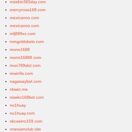
meekin365day.com
mercyrosa168.com
mexicanoo.com
mexicanoo.com
mfj889xx.com
mmgoldsbets.com
mono1688
mono16888.com
mun789slot.com
mwin9s.com
nagawaybet.com
nbwin.me
niseko168bet.com
no1huay
no1huay.com
okcasino159.com
onesiamclub.site