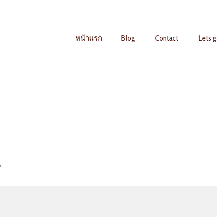
หน้าแรก
Blog
Contact
Lets g
o