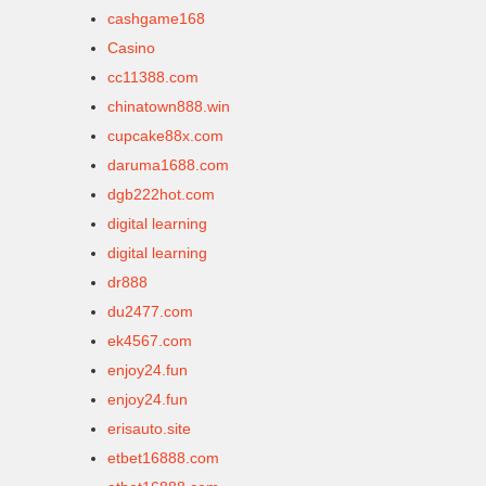
cashgame168
Casino
cc11388.com
chinatown888.win
cupcake88x.com
daruma1688.com
dgb222hot.com
digital learning
digital learning
dr888
du2477.com
ek4567.com
enjoy24.fun
enjoy24.fun
erisauto.site
etbet16888.com