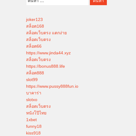
joker123
สล็อต168
สล็อตเว็บตรง แตกง่าย
สล็อตเว็บตรง
สล็อต66
https://www.jinda44.xyz
สล็อตเว็บตรง
https://bonus888.life
สล็อต888
slot99
https://www.pussy888fun.io
บาคาร่า
slotxo
สล็อตเว็บตรง
หนังโป๊ไทย
1xbet
funny18
kiss918