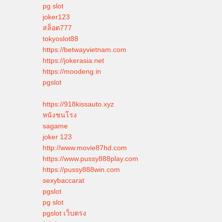
pg slot
joker123
สล็อต777
tokyoslot88
https://betwayvietnam.com
https://jokerasia.net
https://moodeng.in
pgslot
https://918kissauto.xyz
หนังชนโรง
sagame
joker 123
http://www.movie87hd.com
https://www.pussy888play.com
https://pussy888win.com
sexybaccarat
pgslot
pg slot
pgslot เว็บตรง