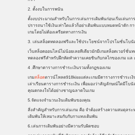
2. ตั้งงบในการพนัน
ตั้งงบประมาณสำหรับในการเล่นการเดิมพันก่อนเริ่มเล่นการ
ปรารถนาใช้เงินเท่าใดแล้วก็อย่าเดิมพันแบบหมดหน้าตัก การ
เกมโดยไม่ต้องเครียดทางการเงิน
3. เล่นสล็อตทดลองฟรีและใช้ประโยชน์จากโปรโมชั่นโบนั
เว็บสล็อตออนไลน์ไม่น้อยเลยทีเดียวมักมีเกมสล็อตเวอร์ชั่
ทดลองฟรีสำหรับฝึกหัดทำความเคยชินกับกลไกของเกม แล ะวาง
4 .ศึกษาตารางการชําระเงินรวมทั้งกฎของเกม
เกม
สล็อต
ดาวน์โหลด918kissแต่ละเกมมีตารางการชําระเงินท
เล่าเรียนตารางการชําระเงิน เพื่อมองว่าสัญลักษณ์ใดมีโบนัส
คุณตกลงใจได้อย่างชาญฉลาดในเกม
5.จัดแจงจํานวนเงินเดิมพันของคุณ
สิ่งสําคัญสำหรับการเล่นเกม คือ จำต้องสร้างความสมดุลร
เดิมพันให้เหมาะสมกับกับกาแทงเดิมพัน
6.เล่นการเดิมพันอย่างมีความรับผิดชอบ