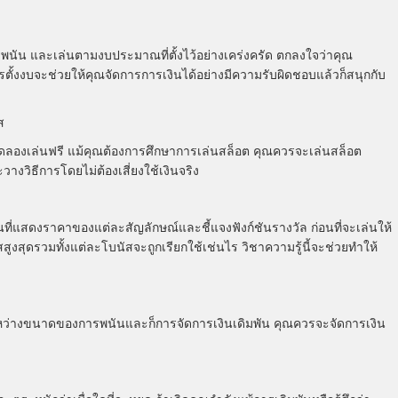
พนัน และเล่นตามงบประมาณที่ตั้งไว้อย่างเคร่งครัด ตกลงใจว่าคุณ
ตั้งงบจะช่วยให้คุณจัดการการเงินได้อย่างมีความรับผิดชอบแล้วก็สนุกกับ
ส
นทดลองเล่นฟรี แม้คุณต้องการศึกษาการเล่นสล็อต คุณควรจะเล่นสล็อต
วิธีการโดยไม่ต้องเสี่ยงใช้เงินจริง
ี่แสดงราคาของแต่ละสัญลักษณ์และชี้แจงฟังก์ชันรางวัล ก่อนที่จะเล่นให้
สูงสุดรวมทั้งแต่ละโบนัสจะถูกเรียกใช้เช่นไร วิชาความรู้นี้จะช่วยทำให้
ะหว่างขนาดของการพนันและก็การจัดการเงินเดิมพัน คุณควรจะจัดการเงิน