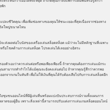
ระหนักว่าเมื่อใดที่จะหยุด ถ้าเกิดคุณกําลังแพ้การเดิมพันหรือรู้สึกว่า
อพัก
แปลงชีวิตคุณ เพื่อเพิ่มช่องทางของคุณให้ชนะเยอะที่สุดเนื่องจากช่องทาง
างวัลใหญ่ขนาดไหน
์จะส่งผลต่อโบนัสของเครื่องเล่นสล็อตสล็อต แม้ว่าจะไม่มีหลักฐานที่เฉพาะ
จาะจงหรือโชคด้านการเล่นสล็อต โปรดเล่นได้เลยอย่างอิสระ
รองตัวเองว่าควรเล่นต่อหรือพอเพียงเพียงนี้ ถ้าหากคุณต้องการเล่นแม้กระ
ว่าคุณสามารถทํากําไรได้แม้คุณจะยังคงเล่นต่อไป ถ้าหากคุณรู้สึกว่าควรพอ
รออกจากเกมในทันที เพื่อไม่ให้เงินที่คุณได้รับต้องเสียไปกับการเล่นสล็อตอีก
อชุมชนออนไลน์ที่มีผู้เล่นที่นพร้อมแบ่งปันประสบการณ์รวมทั้งแผนการ
าดของผู้อื่น เพราะสิ่งเหล่านี้สามารถปรับแต่งการเล่นเกมสล็อตออนไลน์