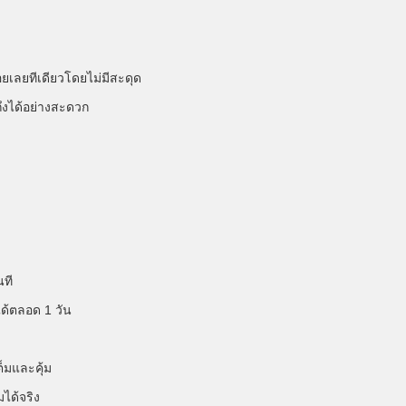
อยเลยทีเดียวโดยไม่มีสะดุด
ถึงได้อย่างสะดวก
นที
ได้ตลอด 1 วัน
ต็มและคุ้ม
มได้จริง