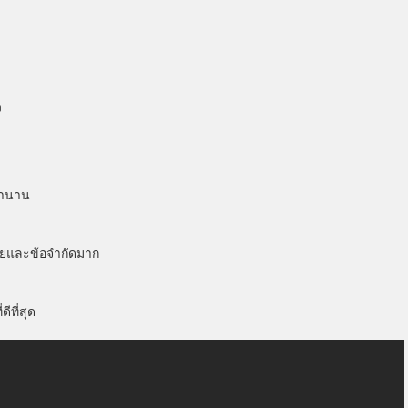
ง
วลานาน
อยและข้อจำกัดมาก
ีที่สุด