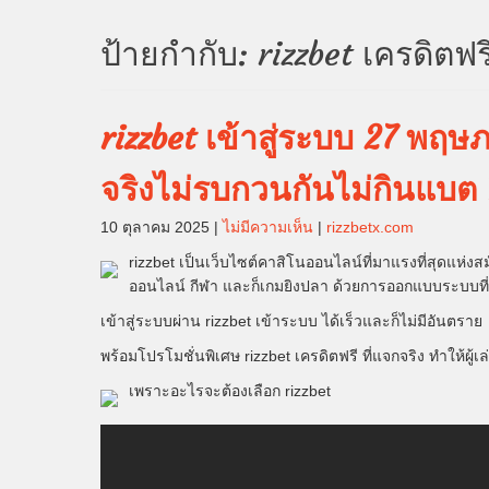
ป้ายกำกับ:
rizzbet เครดิตฟร
rizzbet เข้าสู่ระบบ 27 พฤษ
จริงไม่รบกวนกันไม่กินแบต 
10 ตุลาคม 2025
|
ไม่มีความเห็น
|
rizzbetx.com
rizzbet เป็นเว็บไซต์คาสิโนออนไลน์ที่มาแรงที่สุดแห
ออนไลน์ กีฬา และก็เกมยิงปลา ด้วยการออกแบบระบบที่ล
เข้าสู่ระบบผ่าน rizzbet เข้าระบบ ได้เร็วและก็ไม่มีอันตราย
พร้อมโปรโมชั่นพิเศษ rizzbet เครดิตฟรี ที่แจกจริง ทำให้ผู้เ
เพราะอะไรจะต้องเลือก rizzbet