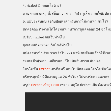
4. rizzbet มีเกมอะไรบ้าง?
ครบทุกหมวดหมู่ ทั้งสล็อต บาคาร่า กีฬา รูเล็ต รวมทั้งยิงปลา
5. แม้ประสบพบเจอกับปัญหาสำหรับการใช้งานทำเช่นไร?
ติดต่อคณะทำงานได้โดยทันที มีบริการดูแลตลอด 24 ชั่วโม
เปรียบ rizzbet กับเว็บทั่วๆไป
คุณสมบัติ rizzbet เว็บไซต์ทั่วๆไป
สมัครสมาชิก ง่าย รวดเร็วใน 2-3 นาที ซับซ้อนแล้วก็ใช้เ
ระบบเข้าสู่ระบบ เสถียรและก็ไม่เป็นอันตราย ล่มบ่อย
โปรโมชั่น
rizzbet
เครดิตฟรี และโบนัสตลอด โปรโมชั่นน้
บริการลูกค้า มีทีมงานดูแล 24 ชั่วโมง ไม่รองรับตลอดเวลา
สรุป:
rizzbet เข้าสู่ระบบ
เพราะเหตุใด rizzbet เป็นช่องทางที่ด