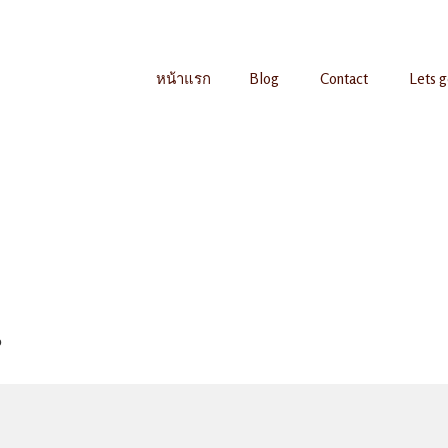
หน้าแรก
Blog
Contact
Lets g
o