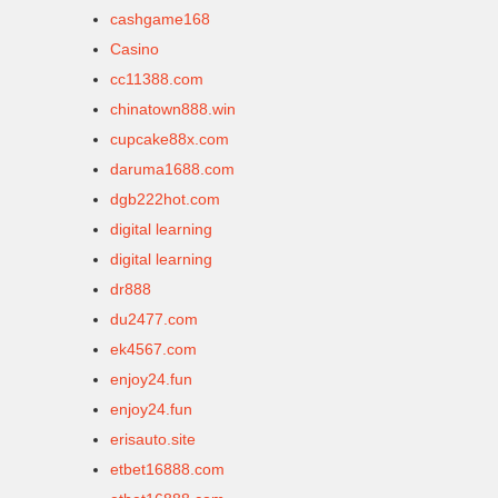
cashgame168
Casino
cc11388.com
chinatown888.win
cupcake88x.com
daruma1688.com
dgb222hot.com
digital learning
digital learning
dr888
du2477.com
ek4567.com
enjoy24.fun
enjoy24.fun
erisauto.site
etbet16888.com