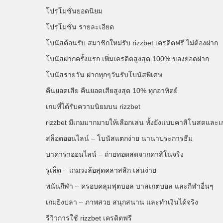
โปรโมชั่นยอดนิยม
โปรโมชั่น รายละเอียด
โบนัสต้อนรับ สมาชิกใหม่รับ rizzbet เครดิตฟรี ไม่ต้องฝาก
โบนัสฝากครั้งแรก เพิ่มเครดิตสูงสุด 100% ของยอดฝาก
โบนัสรายวัน ฝากทุกๆวันรับโบนัสพิเศษ
คืนยอดเสีย คืนยอดเสียสูงสุด 10% ทุกอาทิตย์
เกมที่ได้รับความนิยมบน rizzbet
rizzbet มีเกมมากมายให้เลือกเล่น ทั้งยังแบบคาสิโนสดและเ
สล็อตออนไลน์ – โบนัสแตกง่าย นานาประการธีม
บาคาร่าออนไลน์ – ถ่ายทอดสดจากคาสิโนจริง
รูเล็ต – เกมวงล้อสุดคลาสสิก เล่นง่าย
พนันกีฬา – ครอบคลุมฟุตบอล บาสเกตบอล และกีฬาอื่นๆ
เกมยิงปลา – ภาพสวย สนุกสนาน และทำเงินได้จริง
รีวิวการใช้ rizzbet เครดิตฟรี