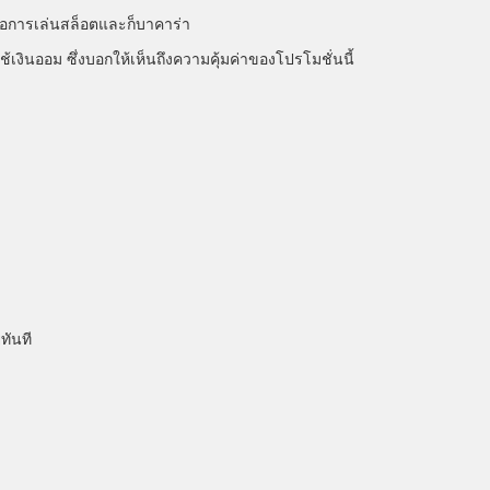
บเพื่อการเล่นสล็อตและก็บาคาร่า
เงินออม ซึ่งบอกให้เห็นถึงความคุ้มค่าของโปรโมชั่นนี้
ทันที