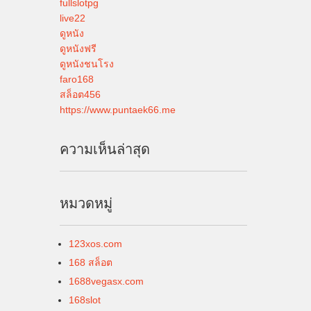
fullslotpg
live22
ดูหนัง
ดูหนังฟรี
ดูหนังชนโรง
faro168
สล็อต456
https://www.puntaek66.me
ความเห็นล่าสุด
หมวดหมู่
123xos.com
168 สล็อต
1688vegasx.com
168slot