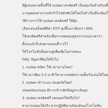
มีผู้เล่นหลายชิ้นที่ใช้ rizzbet เครดิตฟรี เป็นทุนเริ่มสำหรั
บางบุคคลสามารถทำกำไรหลักพันได้โดยไม่จำเป็นที่จะต้องใช้
วิธีการการใช้ rizzbet เครดิตฟรี ให้คุ้ม
เลือกเล่นสล็อตที่มีค่า RTP สูงขึ้นมากยิ่งกว่า 96%
ใช้เครดิตฟรีสำหรับเพื่อการทดสอบสูตรการเล่นบาคาร่า
ตั้งงบแล้วก็เล่นตามแผนที่วางไว้
ใช้โปรโมชั่นอื่นควบคู่เพื่อเพิ่มโอกาสชนะ
FAQ: ปัญหาที่พบได้ทั่วไป
1. rizzbet สมัคร ใช้เวลานานไหม?
ใช้เวลาเพียง 2-3 นาที ก็สามารถสมัครรวมทั้งเริ่มเล่นได้โดย
2. rizzbet เข้าระบบ ปลอดภัยไหม?
ปลอดภัยแน่นอน มีการเข้ารหัสข้อมูลระดับสูง
3. rizzbet เครดิตฟรี ถอนออกได้หรือไม่?
สามารถถอนได้จริง หากปฏิบัติตามข้อแม้ของโปรโมชั่น