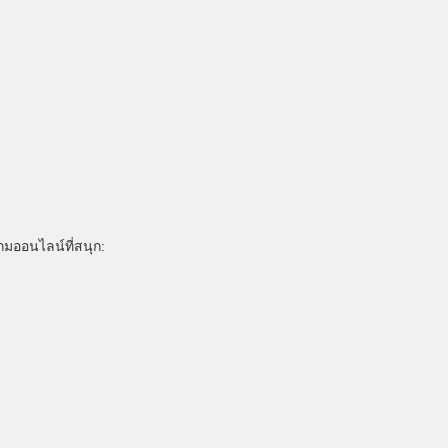
กมออนไลน์ที่สนุก: