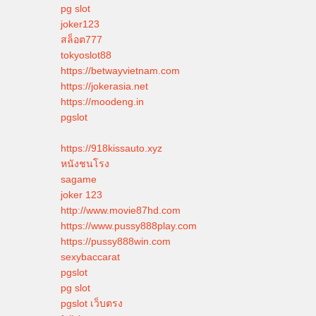
pg slot
joker123
สล็อต777
tokyoslot88
https://betwayvietnam.com
https://jokerasia.net
https://moodeng.in
pgslot
https://918kissauto.xyz
หนังชนโรง
sagame
joker 123
http://www.movie87hd.com
https://www.pussy888play.com
https://pussy888win.com
sexybaccarat
pgslot
pg slot
pgslot เว็บตรง