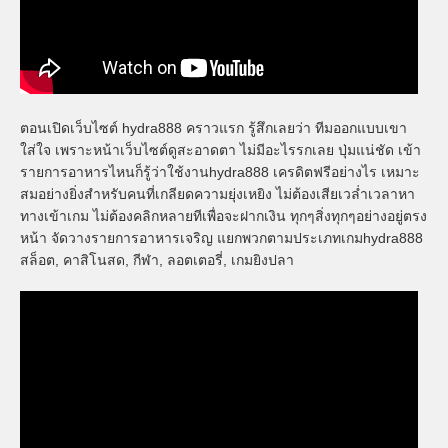
ตอนเปิดเว็บไซต์ hydra888 คราวแรก รู้สึกเลยว่า ทีมออกแบบเขา
ใส่ใจ เพราะหน้าเว็บไซต์ดูสะอาดตา ไม่มีอะไรรกเลย ปุ่มแน่ชัด เข้า
รายการอาหารไหนก็รู้ว่าใช้งานhydra888 เครดิตฟรีอย่างไร เหมาะ
สมอย่างยิ่งสำหรับคนที่เกลียดความยุ่งเหยิง ไม่ต้องเสียเวล่ำเวลาหา
ทางเข้าเกม ไม่ต้องคลิกหลายทีเพื่อจะฝากเงิน ทุกๆสิ่งทุกๆอย่างอยู่ตรง
หน้า จัดวางรายการอาหารเจริญ แยกพวกตามประเภทเกมhydra888
สล็อต, คาสิโนสด, กีฬา, ลอตเตอรี่, เกมยิงปลา