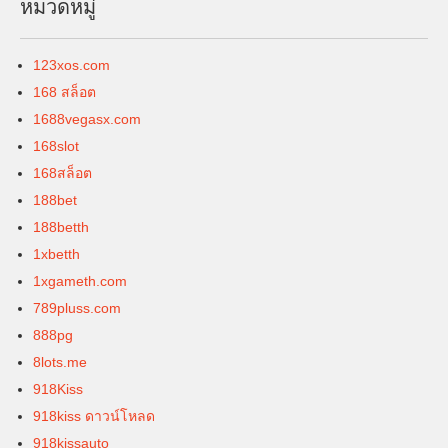
หมวดหมู่
123xos.com
168 สล็อต
1688vegasx.com
168slot
168สล็อต
188bet
188betth
1xbetth
1xgameth.com
789pluss.com
888pg
8lots.me
918Kiss
918kiss ดาวน์โหลด
918kissauto