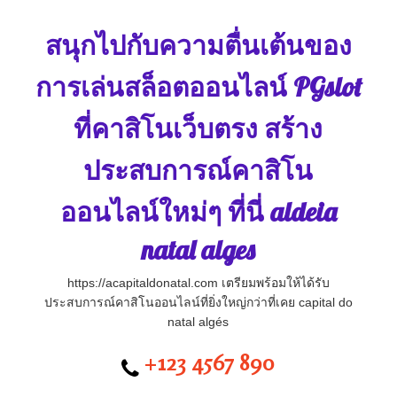
Skip
to
สนุกไปกับความตื่นเต้นของ
content
การเล่นสล็อตออนไลน์ PGslot
ที่คาสิโนเว็บตรง สร้าง
ประสบการณ์คาสิโน
ออนไลน์ใหม่ๆ ที่นี่ aldeia
natal alges
https://acapitaldonatal.com เตรียมพร้อมให้ได้รับ
ประสบการณ์คาสิโนออนไลน์ที่ยิ่งใหญ่กว่าที่เคย capital do
natal algés
+123 4567 890