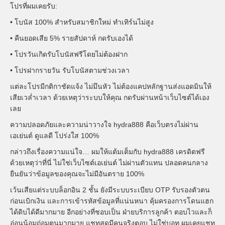
โปรที่ผมเคยรับ:
• โบนัส 100% สำหรับสมาชิกใหม่ ทำเทิร์นไม่สูง
• คืนยอดเสีย 5% รายสัปดาห์ กดรับเองได้
• โปรวันเกิดรับโบนัสฟรีโดยไม่ต้องฝาก
• โปรฝากรายวัน รับโบนัสตามช่วงเวลา
แต่ละโปรมีกติกาชัดแจ้ง ไม่มึนหัว ไม่ต้องแคปหลักฐานส่งแอดมินให้
เสียเวล่ำเวลา ด้วยเหตุว่าระบบให้คุณ กดรับผ่านหน้าเว็บไซต์ได้เอง
เลย
ความปลอดภัยและความน่าวางใจ hydra888 คือเว็บตรงไม่ผ่าน
เอเย่นต์ ดูแลดี โปร่งใส 100%
กล่าวถึงเรื่องความแน่ใจ… ผมให้แต้มเต็มกับ hydra888 เครดิตฟรี
ด้วยเหตุว่าที่นี่ ไม่ใช่เว็บไซต์เอเย่นต์ ไม่ผ่านตัวแทน ปลอดคนกลาง
ยืนยันว่าข้อมูลของคุณจะไม่มีอันตราย 100%
เว้นเสียแต่ระบบล็อกอิน 2 ชั้น ยังมีระบบระเบียบ OTP รับรองตัวตน
ก่อนเบิกเงิน และการเข้ารหัสข้อมูลที่แน่นหนา คุ้มครองการโดนแฮก
ได้ดิบได้ดีมากมาย อีกอย่างที่ชอบเป็น ฝ่ายบริการลูกค้า ตอบไวและก็
อ่อนน้อมถ่อมตนมากมาย แชทสดมีคนจริงตอบ ไม่ใช่บอท ผมเคยแชท