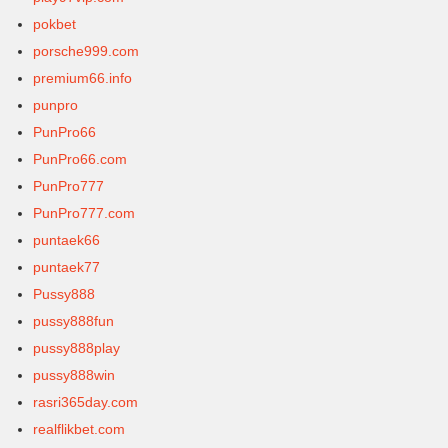
pokbet
porsche999.com
premium66.info
punpro
PunPro66
PunPro66.com
PunPro777
PunPro777.com
puntaek66
puntaek77
Pussy888
pussy888fun
pussy888play
pussy888win
rasri365day.com
realflikbet.com