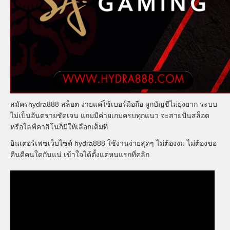
สมัครhydra888 สล็อต ง่ายแค่ใช้เบอร์มือถือ ผูกบัญชีไม่ยุ่งยาก ระบบ
ไม่เป็นอันตรายชัดเจน แถมมีค่ายเกมครบทุกแนว จะสายปั่นสล็อต
หรือไลฟ์คาสิโนก็มีให้เลือกเต็มที่
อินเตอร์เฟซเว็บไซต์ hydra888 ใช้งานง่ายสุดๆ ไม่ต้องงม ไม่ต้องขอ
คืนดีคนใดกันแน่ เข้าใจได้ตั้งแต่หนแรกที่คลิก