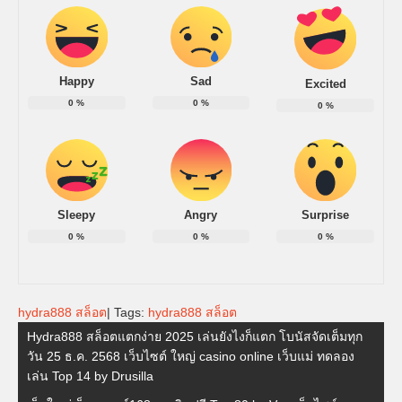
Happy
Sad
Excited
0
%
0
%
0
%
Sleepy
Angry
Surprise
0
%
0
%
0
%
hydra888 สล็อต
| Tags:
hydra888 สล็อต
แนะแนว
Hydra888 สล็อตแตกง่าย 2025 เล่นยังไงก็แตก โบนัสจัดเต็มทุก
วัน 25 ธ.ค. 2568 เว็บไซต์ ใหญ่ casino online เว็บแม่ ทดลอง
เรื่อง
เล่น Top 14 by Drusilla