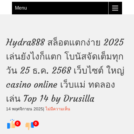
Menu
Hydra888 สล็อตแตกง่าย 2025
เล่นยังไงก็แตก โบนัสจัดเต็มทุก
วัน 25 ธ.ค. 2568 เว็บไซต์ ใหญ่
casino online เว็บแม่ ทดลอง
เล่น Top 14 by Drusilla
14 พฤศจิกายน 2025
|
ไม่มีความเห็น
0
0