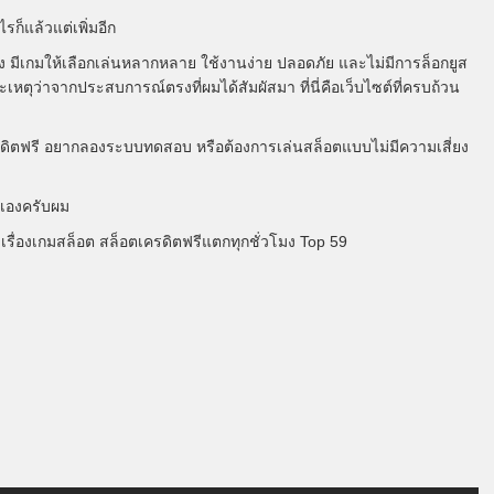
รก็แล้วแต่เพิ่มอีก
ง มีเกมให้เลือกเล่นหลากหลาย ใช้งานง่าย ปลอดภัย และไม่มีการล็อกยูส
หตุว่าจากประสบการณ์ตรงที่ผมได้สัมผัสมา ที่นี่คือเว็บไซต์ที่ครบถ้วน
ครดิตฟรี อยากลองระบบทดสอบ หรือต้องการเล่นสล็อตแบบไม่มีความเสี่ยง
วเองครับผม
เรื่องเกมสล็อต สล็อตเครดิตฟรีแตกทุกชั่วโมง Top 59