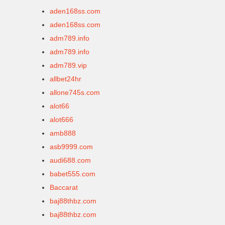
aden168ss.com
aden168ss.com
adm789.info
adm789.info
adm789.vip
allbet24hr
allone745s.com
alot66
alot666
amb888
asb9999.com
audi688.com
babet555.com
Baccarat
baj88thbz.com
baj88thbz.com