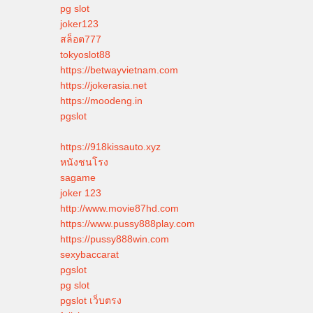
pg slot
joker123
สล็อต777
tokyoslot88
https://betwayvietnam.com
https://jokerasia.net
https://moodeng.in
pgslot
https://918kissauto.xyz
หนังชนโรง
sagame
joker 123
http://www.movie87hd.com
https://www.pussy888play.com
https://pussy888win.com
sexybaccarat
pgslot
pg slot
pgslot เว็บตรง