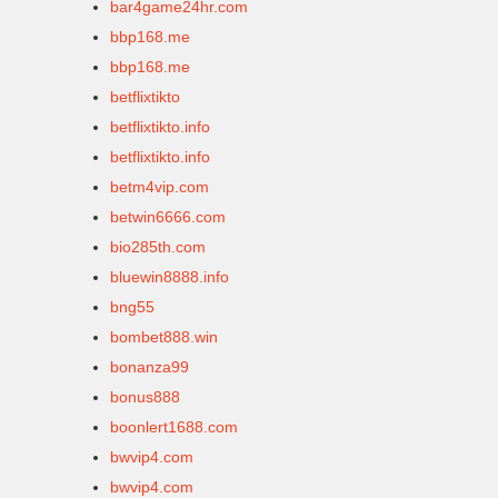
bar4game24hr.com
bbp168.me
bbp168.me
betflixtikto
betflixtikto.info
betflixtikto.info
betm4vip.com
betwin6666.com
bio285th.com
bluewin8888.info
bng55
bombet888.win
bonanza99
bonus888
boonlert1688.com
bwvip4.com
bwvip4.com