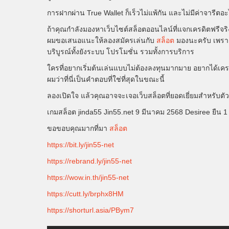
การฝากผ่าน True Wallet ก็เร็วไม่แพ้กัน และไม่มีค่าจารีตอะไ
ถ้าคุณกำลังมองหาเว็บไซต์สล็อตออนไลน์ที่แจกเครดิตฟรีจริ
ผมขอเสนอแนะให้ลองสมัครเล่นกับ
สล็อต
มองนะครับ เพราะเ
บริบูรณ์ทั้งยังระบบ โปรโมชั่น รวมทั้งการบริการ
ใครที่อยากเริ่มต้นเล่นแบบไม่ต้องลงทุนมากมาย อยากได้เ
ผมว่าที่นี่เป็นคำตอบที่ใช่ที่สุดในขณะนี้
ลองเปิดใจ แล้วคุณอาจจะเจอเว็บสล็อตที่ยอดเยี่ยมสำหรับตั
เกมสล็อต jinda55 Jin55.net 9 มีนาคม 2568 Desiree ยืน 1 
ขอขอบคุณมากที่มา
สล็อต
https://bit.ly/jin55-net
https://rebrand.ly/jin55-net
https://wow.in.th/jin55-net
https://cutt.ly/brphx8HM
https://shorturl.asia/PBym7