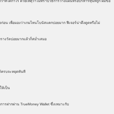
าที่ได้กำไร ด้วยเหตุว่าไม่ทราบวิธีการวางแผนหรือบริหารทุนที่ถูก ผมขอ
อน เพื่อมองว่าเกมไหนโบนัสแตกบ่อยมาก ฟีเจอร์น่าดึงดูดหรือไม่
่ายรางวัลบ่อยมากแล้วก็สม่ำเสมอ
ได้ครบจะหยุดทันที
ให้เป็น
บการฝากผ่าน TrueMoney Wallet ซึ่งเหมาะกับ