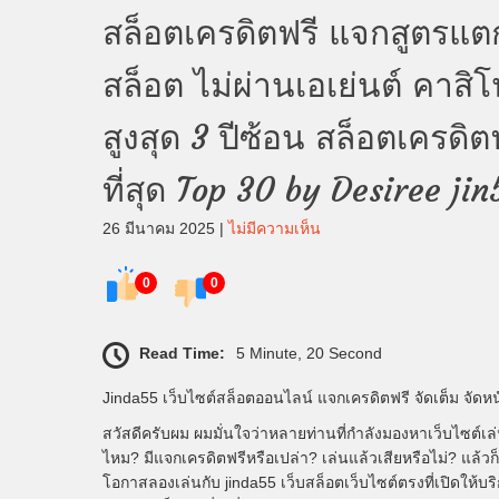
สล็อตเครดิตฟรี แจกสูตรแต
สล็อต ไม่ผ่านเอเย่นต์ คาส
สูงสุด 3 ปีซ้อน สล็อตเครด
ที่สุด Top 30 by Desiree jin
26 มีนาคม 2025
|
ไม่มีความเห็น
0
0
Read Time:
5 Minute, 20 Second
Jinda55 เว็บไซต์สล็อตออนไลน์ แจกเครดิตฟรี จัดเต็ม จัดหนัก
สวัสดีครับผม ผมมั่นใจว่าหลายท่านที่กำลังมองหาเว็บไซต์เล่น
ไหม? มีแจกเครดิตฟรีหรือเปล่า? เล่นแล้วเสียหรือไม่? แล้วก
โอกาสลองเล่นกับ jinda55 เว็บสล็อตเว็บไซต์ตรงที่เปิดให้บ