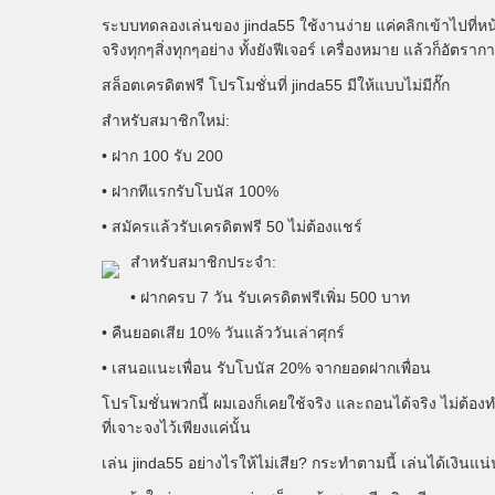
ระบบทดลองเล่นของ jinda55 ใช้งานง่าย แค่คลิกเข้าไปที่หน้า
จริงทุกๆสิ่งทุกๆอย่าง ทั้งยังฟีเจอร์ เครื่องหมาย แล้วก็อัตราก
สล็อตเครดิตฟรี โปรโมชั่นที่ jinda55 มีให้แบบไม่มีกั๊ก
สำหรับสมาชิกใหม่:
• ฝาก 100 รับ 200
• ฝากทีแรกรับโบนัส 100%
• สมัครแล้วรับเครดิตฟรี 50 ไม่ต้องแชร์
สำหรับสมาชิกประจำ:
• ฝากครบ 7 วัน รับเครดิตฟรีเพิ่ม 500 บาท
• คืนยอดเสีย 10% วันแล้ววันเล่าศุกร์
• เสนอแนะเพื่อน รับโบนัส 20% จากยอดฝากเพื่อน
โปรโมชั่นพวกนี้ ผมเองก็เคยใช้จริง และถอนได้จริง ไม่ต้องท
ที่เจาะจงไว้เพียงแค่นั้น
เล่น jinda55 อย่างไรให้ไม่เสีย? กระทำตามนี้ เล่นได้เงินแน