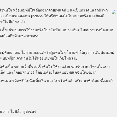
็วทันใจ หรือเกมที่มีให้เลือกจากค่ายดังแค่นั้น แต่เป็นการดูแลลูกค้าทุก
ระบบระเบียบทดลองเล่น jinda55 ให้ฟรีก่อนลงไปในสนามจริง และก็ยังมี
ก็ไม่มีเสียเปล่า
ึ้น ตั้งแต่ระบบการใช้งานจริง โปรโมชั่นแบบละเอียด ไปจนกระทั่งข้อเสนอ
ซต์สล็อตดีๆห้ามพลาดขอรับ
ผู้พัฒนาเกม ไม่ผ่านเอเย่นต์หรือผู้แทนใดๆก็ตามทำให้ทุกการเดิมพันของผู้
นแบบที่ผู้คนจำนวนไม่ใช้น้อยเคยพบในเว็บโหดร้าย
ด้ชัดเป็น ระบบเว็บที่รวดเร็วทันใจ ใช้งานง่าย รองรับภาษาไทยเต็มแบบ
็บเล็ต และก็คอมพิวเตอร์ โดยไม่ต้องโหลดแอปพลิเคชันให้ยุ่งยาก
ในทางของเครดิตฟรี โบนัสเพิ่มเงิน และโปรโมชั่นสำหรับสมาชิกใหม่ ซึ่งจะเอ๋ย
กลาง ไม่มีล็อกยูสเซอร์